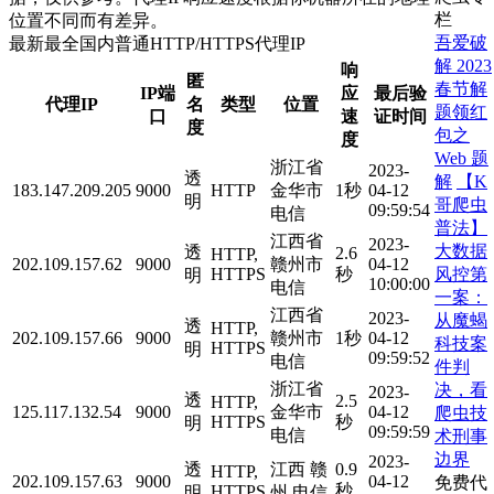
栏
位置不同而有差异。
吾爱破
最新最全国内普通HTTP/HTTPS代理IP
解 2023
响
匿
春节解
IP端
应
最后验
代理IP
名
类型
位置
题领红
口
速
证时间
度
包之
度
Web 题
浙江省
2023-
透
解
【K
183.147.209.205
9000
HTTP
金华市
1秒
04-12
明
哥爬虫
09:59:54
电信
普法】
江西省
2023-
大数据
透
2.6
HTTP,
202.109.157.62
9000
赣州市
04-12
风控第
HTTPS
秒
明
10:00:00
电信
一案：
江西省
2023-
从魔蝎
透
HTTP,
202.109.157.66
9000
赣州市
1秒
04-12
科技案
HTTPS
明
09:59:52
电信
件判
浙江省
决，看
2023-
透
2.5
HTTP,
125.117.132.54
9000
金华市
04-12
爬虫技
HTTPS
秒
明
09:59:59
电信
术刑事
边界
2023-
透
江西 赣
0.9
HTTP,
202.109.157.63
9000
04-12
免费代
秒
HTTPS
明
州 电信