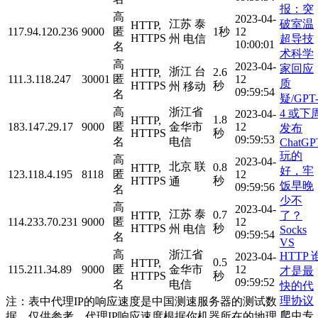
报：突
高
2023-04-
破室温
江苏 泰
HTTP,
117.94.120.236
9000
匿
1秒
12
HTTPS
超导技
州 电信
10:00:01
名
术科学
高
2023-04-
家回应
浙江 台
2.6
HTTP,
111.3.118.247
30001
匿
12
质
HTTPS
秒
州 移动
09:59:54
名
疑/GPT
高
浙江省
4 或下
2023-04-
1.8
HTTP,
183.147.29.17
9000
匿
金华市
12
发布
HTTPS
秒
09:59:53
名
电信
ChatGP
玩的
高
2023-04-
北京 联
0.8
HTTP,
好，牢
123.118.4.195
8118
匿
12
HTTPS
秒
通
饭早晚
09:59:56
名
少不
高
2023-04-
江苏 泰
0.7
了？
HTTP,
114.233.70.231
9000
匿
12
HTTPS
秒
州 电信
Socks
09:59:54
名
VS
高
浙江省
HTTP 
2023-04-
0.5
HTTP,
115.211.34.89
9000
匿
金华市
12
才是最
HTTPS
秒
09:59:52
名
电信
快的代
理协议
注：表中代理IP的响应速度是中国测速服务器的测试数
爬虫专
据，仅供参考。代理IP响应速度根据你机器所在的地理