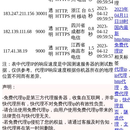
09:59:54
理
2023-
2023年
透
浙江 台
0.5
HTTP,
183.247.211.156
30001
04-12
04月11
秒
HTTPS
明
州 移动
09:59:57
日18时
四川省
2023-
国内最
透
0.8
HTTP,
182.139.111.68
9000
成都市
04-12
新
HTTPS
秒
明
09:59:52
电信
http/http
免费代
江西省
2023-
透
1.5
HTTP,
理IP
117.41.38.19
9000
南昌市
04-12
HTTPS
秒
明
09:59:57
相关标
电信
签
注：表中代理IP的响应速度是中国测速服务器的测试数
代理ip
据，仅供参考。代理IP响应速度根据你机器所在的地理
ip代理
位置不同而有差异。
http代
声明：
理
，
免
费代理
-
免费代理ip是第三方代理服务器，收集自互联网，并非
ip
，
快
快代理所有，快代理不对免费代理ip的有效性负责。
理首
-
请合法使用免费代理ip，由用户使用免费代理ip带来的
页
，
隧
法律责任与快代理无关。
道代
-
若免费代理ip侵犯了您的权益，请通过客服及时告知，
理
，
文
快代理将在第一时间删除。