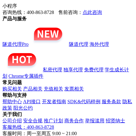
小程序
咨询热线：400-863-8728
售前咨询：
点此咨询
产品与服务
隧道代理Pro
隧道代理
海外代理
私密代理
独享代理
免费代理
学生成长计
划
Chrome专属插件
常见问题
购买相关
产品相关
充值相关
发票相关
帮助与支持
帮助中心
API接口
开发者指南
SDK&代码样例
服务条款
隐私
政策
阳光公约
关于我们
公司介绍
安全合规
推广计划
商务合作
举报滥用
招贤纳士
客服热线：400-863-8728
客服时间：周一至周五 9:00 ~ 21:00