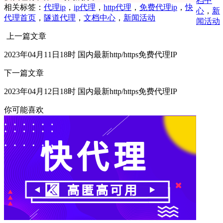
档中
相关标签：
代理ip
，
ip代理
，
http代理
，
免费代理ip
，
快
心
，
新
代理首页
，
隧道代理
，
文档中心
，
新闻活动
闻活动
上一篇文章
2023年04月11日18时 国内最新http/https免费代理IP
下一篇文章
2023年04月12日18时 国内最新http/https免费代理IP
你可能喜欢