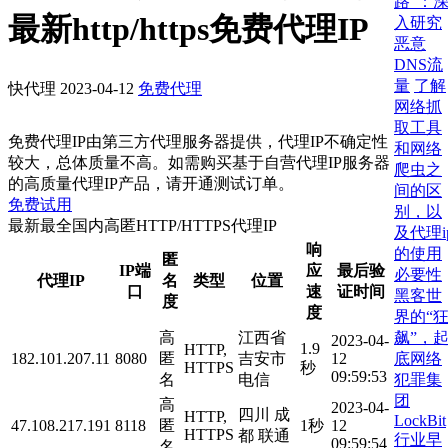
路”：
最新http/https免费代理IP
入研究
恶意
DNS流
量
了解
快代理
2023-04-12
免费代理
网络抓
取工具
免费代理IP由第三方代理服务器提供，代理IP不确定性
和网络
较大，总体质量不高。如需购买基于自营代理IP服务器
爬虫之
的高质量代理IP产品，请开通测试订单。
间的区
免费试用
别，以
最新最全国内高匿HTTP/HTTPS代理IP
及代理i
响
的使用
匿
IP端
应
最后验
必要性
代理IP
名
类型
位置
口
速
证时间
黑客世
度
度
界的“
飙”，
高
江西省
2023-04-
1.9
HTTP,
底网络
182.101.207.11
8080
匿
吉安市
12
HTTPS
秒
09:59:53
犯罪集
名
电信
团
高
2023-04-
四川 成
HTTP,
LockBit
47.108.217.191
8118
匿
1秒
12
HTTPS
都 联通
行业早
09:59:54
名