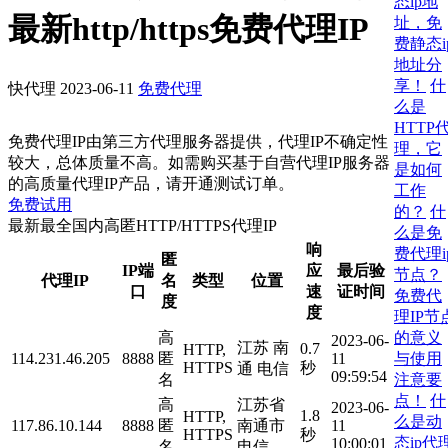
态ip地
最新http/https免费代理IP
址，免
费静态i
地址分
享！
什
快代理
2023-06-11
免费代理
么是
HTTP
免费代理IP由第三方代理服务器提供，代理IP不确定性
理，它
较大，总体质量不高。如需购买基于自营代理IP服务器
是如何
的高质量代理IP产品，请开通测试订单。
工作
免费试用
的？
什
最新最全国内高匿HTTP/HTTPS代理IP
么是免
响
费代理i
匿
IP端
应
最后验
节点？
代理IP
名
类型
位置
口
速
证时间
免费代
度
度
理IP节
的意义
高
2023-06-
江苏 南
0.7
HTTP,
与使用
114.231.46.205
8888
匿
11
HTTPS
秒
通 电信
09:59:54
注意要
名
点！
什
高
江苏省
2023-06-
1.8
HTTP,
么是动
117.86.10.144
8888
匿
南通市
11
HTTPS
秒
态ip代
10:00:01
名
电信