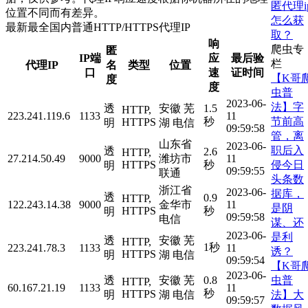
匿代理i
位置不同而有差异。
怎么获
最新最全国内普通HTTP/HTTPS代理IP
取？
响
爬虫专
匿
IP端
应
最后验
栏
代理IP
名
类型
位置
口
速
证时间
【K哥
度
度
虫普
2023-06-
法】字
透
安徽 芜
1.5
HTTP,
223.241.119.6
1133
11
节前高
秒
HTTPS
明
湖 电信
09:59:58
管，离
山东省
2023-06-
职后入
透
2.6
HTTP,
27.214.50.49
9000
潍坊市
11
侵今日
HTTPS
秒
明
09:59:55
联通
头条数
浙江省
2023-06-
据库，
透
0.9
HTTP,
122.243.14.38
9000
金华市
11
是阴
HTTPS
秒
明
09:59:58
电信
谋、还
2023-06-
是利
透
安徽 芜
HTTP,
1秒
223.241.78.3
1133
11
诱？
HTTPS
明
湖 电信
09:59:54
【K哥
2023-06-
虫普
透
安徽 芜
0.8
HTTP,
60.167.21.19
1133
11
秒
HTTPS
法】大
明
湖 电信
09:59:57