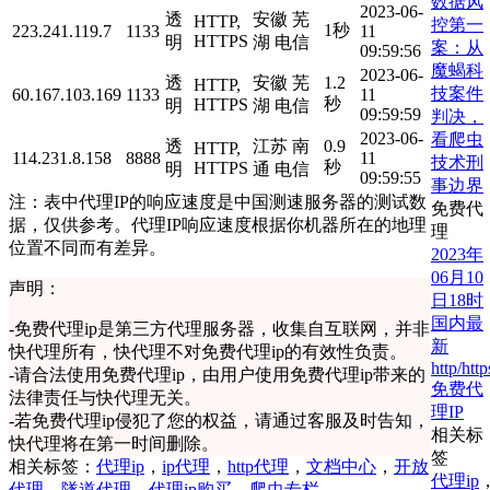
数据风
2023-06-
透
安徽 芜
HTTP,
控第一
1秒
223.241.119.7
1133
11
HTTPS
明
湖 电信
案：从
09:59:56
魔蝎科
2023-06-
透
安徽 芜
1.2
HTTP,
技案件
60.167.103.169
1133
11
秒
HTTPS
明
湖 电信
09:59:59
判决，
2023-06-
看爬虫
透
江苏 南
0.9
HTTP,
114.231.8.158
8888
11
技术刑
秒
HTTPS
明
通 电信
09:59:55
事边界
注：表中代理IP的响应速度是中国测速服务器的测试数
免费代
据，仅供参考。代理IP响应速度根据你机器所在的地理
理
位置不同而有差异。
2023年
06月10
声明：
日18时
国内最
-
免费代理ip是第三方代理服务器，收集自互联网，并非
新
快代理所有，快代理不对免费代理ip的有效性负责。
http/http
-
请合法使用免费代理ip，由用户使用免费代理ip带来的
免费代
法律责任与快代理无关。
理IP
-
若免费代理ip侵犯了您的权益，请通过客服及时告知，
相关标
快代理将在第一时间删除。
签
相关标签：
代理ip
，
ip代理
，
http代理
，
文档中心
，
开放
代理ip
代理
，
隧道代理
，
代理ip购买
，
爬虫专栏