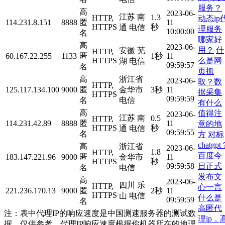
服务？
高
2023-06-
江苏 南
1.3
HTTP,
动态ip
114.231.8.151
8888
匿
11
HTTPS
秒
通 电信
理服务
10:00:00
名
哪家好
高
2023-06-
用？
什
安徽 芜
HTTP,
60.167.22.255
1133
匿
1秒
11
么是网
HTTPS
湖 电信
09:59:57
名
页抓
高
浙江省
2023-06-
取？数
HTTP,
125.117.134.100
9000
匿
金华市
3秒
11
据采集
HTTPS
09:59:59
名
电信
有什么
高
值得注
2023-06-
江苏 南
0.5
HTTP,
114.231.42.89
8888
匿
11
意的地
HTTPS
秒
通 电信
09:59:55
名
方
对标
chatgp
高
浙江省
2023-06-
1.8
HTTP,
百度今
183.147.221.96
9000
匿
金华市
11
HTTPS
秒
日正式
09:59:58
名
电信
发布文
高
2023-06-
四川 乐
HTTP,
心一言
221.236.170.13
9000
匿
2秒
11
HTTPS
山 电信
什么是
09:59:59
名
高匿代
注：表中代理IP的响应速度是中国测速服务器的测试数
理ip，
据，仅供参考。代理IP响应速度根据你机器所在的地理