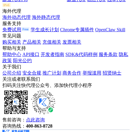
海外代理
海外动态代理
海外静态代理
服务支持
免费试用
学生成长计划
Chrome专属插件
OpenClaw Skill
常见问题
购买相关
产品相关
充值相关
发票相关
帮助与支持
帮助中心
API接口
开发者指南
SDK&代码样例
服务条款
隐私
政策
阳光公约
关于我们
公司介绍
安全合规
推广计划
商务合作
举报滥用
招贤纳士
关注或者联系我们
扫码关注快代理公众号、添加快代理小程序
售前咨询：
点此咨询
咨询热线：
400-863-8728