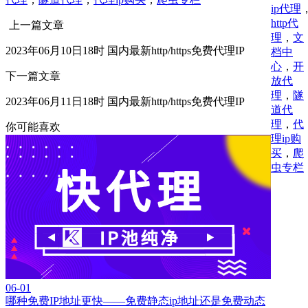
ip代理
http代
上一篇文章
理
，
文
2023年06月10日18时 国内最新http/https免费代理IP
档中
心
，
开
下一篇文章
放代
理
，
隧
2023年06月11日18时 国内最新http/https免费代理IP
道代
理
，
代
你可能喜欢
理ip购
买
，
爬
虫专栏
06-01
哪种免费IP地址更快——免费静态ip地址还是免费动态