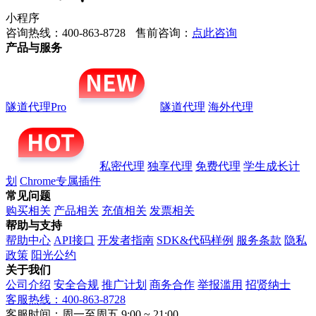
小程序
咨询热线：400-863-8728
售前咨询：
点此咨询
产品与服务
隧道代理Pro
隧道代理
海外代理
私密代理
独享代理
免费代理
学生成长计
划
Chrome专属插件
常见问题
购买相关
产品相关
充值相关
发票相关
帮助与支持
帮助中心
API接口
开发者指南
SDK&代码样例
服务条款
隐私
政策
阳光公约
关于我们
公司介绍
安全合规
推广计划
商务合作
举报滥用
招贤纳士
客服热线：400-863-8728
客服时间：周一至周五 9:00 ~ 21:00