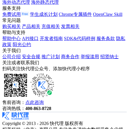
海外动态代理
海外静态代理
服务支持
免费试用
学生成长计划
Chrome专属插件
OpenClaw Skill
常见问题
购买相关
产品相关
充值相关
发票相关
帮助与支持
帮助中心
API接口
开发者指南
SDK&代码样例
服务条款
隐私
政策
阳光公约
关于我们
公司介绍
安全合规
推广计划
商务合作
举报滥用
招贤纳士
关注或者联系我们
扫码关注快代理公众号、添加快代理小程序
售前咨询：
点此咨询
咨询热线：
400-863-8728
Copyright © 2013 - 2026 快代理 版权所有