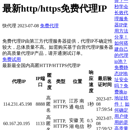
弄？一
最新http/https免费代理IP
秒学会
长效代
理服务
器IP使
快代理
2023-07-08
免费代理
用方法
分享！
免费代理IP由第三方代理服务器提供，代理IP不确定性
如何搭
较大，总体质量不高。如需购买基于自营代理IP服务器
建自己
的高质量代理IP产品，请开通测试订单。
的代理
免费试用
ip池？
最新最全国内高匿HTTP/HTTPS代理IP
免费静
响
态IP地
匿
IP端
应
最后验
址安全
代理IP
名
类型
位置
口
速
证时间
吗？免
度
度
费换ip
地址软
高
2023-07-
江苏 南
HTTP,
件！
如
114.231.45.198
8888
匿
1秒
08
HTTPS
通 电信
17:59:54
何确定
名
用户使
高
2023-07-
安徽 芜
0.5
HTTP,
用的是
60.167.20.195
1133
匿
08
HTTPS
秒
湖 电信
高质量
17:59:52
名