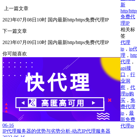
新
上一篇文章
http/http
免费代
2023年07月08日10时 国内最新http/https免费代理IP
理IP
相关标
下一篇文章
签
代理
2023年07月09日10时 国内最新http/https免费代理IP
ip
，
ip
你可能喜欢
理
，
htt
代理
，
api接
口
，
行
业洞
察
，
代
理ip购
买
，
免
费代理
ip
，
最
新免费
06-16
代理ip
IP代理服务器的优势与劣势分析-动态IP代理服务器