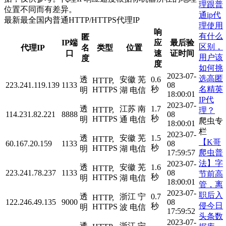
理跟普
位置不同而有差异。
通ip代
最新最全国内普通HTTP/HTTPS代理IP
理使用
响
有什么
匿
IP端
应
最后验
区别，
代理IP
名
类型
位置
口
速
证时间
用户该
度
度
如何挑
2023-07-
选高匿
透
安徽 芜
0.6
HTTP,
223.241.119.139
1133
08
名精英
秒
HTTPS
明
湖 电信
18:00:01
IP代
2023-07-
透
江苏 南
1.7
HTTP,
理？
114.231.82.221
8888
08
秒
HTTPS
明
通 电信
爬虫专
18:00:01
栏
2023-07-
透
安徽 芜
1.5
HTTP,
【K哥
60.167.20.159
1133
08
秒
HTTPS
明
湖 电信
爬虫普
17:59:57
法】字
2023-07-
透
安徽 芜
1.6
HTTP,
223.241.78.237
1133
08
节前高
秒
HTTPS
明
湖 电信
18:00:01
管，离
2023-07-
职后入
透
浙江 宁
0.7
HTTP,
122.246.49.135
9000
08
侵今日
秒
HTTPS
明
波 电信
17:59:52
头条数
2023-07-
透
浙江 宁