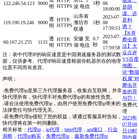
据库，
HTTP,
1秒
122.246.54.123
9000
08
HTTPS
明
波 电信
是阴
18:00:00
谋、还
山东省
2023-07-
透
HTTP,
是利
119.190.19.246
9000
潍坊市
1秒
08
HTTPS
明
诱？
17:59:53
联通
【K哥
2023-07-
透
安徽 芜
0.7
HTTP,
爬虫普
60.167.21.255
1133
08
秒
HTTPS
明
湖 电信
法】大
17:59:58
众点评
注：表中代理IP的响应速度是中国测速服务器的测试数
VS百度
据，仅供参考。代理IP响应速度根据你机器所在的地理
地图，
位置不同而有差异。
论“数
权属”
声明：
爬虫开
-
免费代理ip是第三方代理服务器，收集自互联网，并非
发的罪
快代理所有，快代理不对免费代理ip的有效性负责。
与罚！
-
请合法使用免费代理ip，由用户使用免费代理ip带来的
免费代
法律责任与快代理无关。
理
-
若免费代理ip侵犯了您的权益，请通过客服及时告知，
2023年
快代理将在第一时间删除。
07月08
相关标签：
代理ip
，
ip代理
，
http代理
，
api接口
，
行业
日10时
洞察
，
代理ip购买
，
免费代理ip
，
最新免费代理ip
国内最