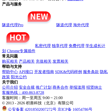
产品与服务
隧道代理Pro
隧道代理
海外代理
私密代理
独享代理
免费代理
学生成长计
划
Chrome专属插件
常见问题
购买相关
产品相关
充值相关
发票相关
帮助与支持
帮助中心
API接口
开发者指南
SDK&代码样例
服务条款
隐私
政策
阳光公约
关于我们
公司介绍
安全合规
推广计划
商务合作
举报滥用
招贤纳士
客服热线：400-863-8728
客服时间：周一至周五 9:00 ~ 21:00
© 2013 - 2026 积善科技（北京）有限公司
公安备案 42018502007272号
京ICP备 16054786号