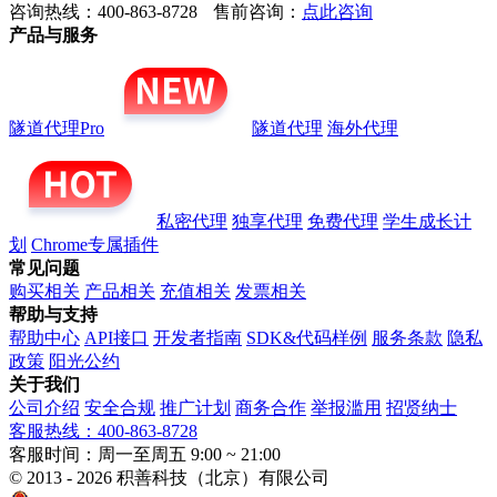
咨询热线：400-863-8728
售前咨询：
点此咨询
产品与服务
隧道代理Pro
隧道代理
海外代理
私密代理
独享代理
免费代理
学生成长计
划
Chrome专属插件
常见问题
购买相关
产品相关
充值相关
发票相关
帮助与支持
帮助中心
API接口
开发者指南
SDK&代码样例
服务条款
隐私
政策
阳光公约
关于我们
公司介绍
安全合规
推广计划
商务合作
举报滥用
招贤纳士
客服热线：400-863-8728
客服时间：周一至周五 9:00 ~ 21:00
© 2013 - 2026 积善科技（北京）有限公司