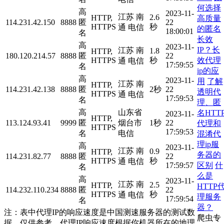
何选择
高
2023-11-
江苏 南
2.6
HTTP,
高质量
114.231.42.150
8888
匿
22
HTTPS
秒
通 电信
的匿名
18:00:01
名
长效
高
2023-11-
IP？长
江苏 南
1.8
HTTP,
180.120.214.57
8888
匿
22
效代理
HTTPS
秒
通 电信
17:59:55
名
ip的应
高
2023-11-
用
了解
江苏 南
HTTP,
114.231.42.138
8888
匿
2秒
22
透明代
HTTPS
通 电信
17:59:53
名
理、匿
高
山东省
名HTT
2023-11-
HTTP,
113.124.93.41
9999
匿
烟台市
1秒
22
代理和
HTTPS
17:59:53
名
电信
混淆代
理ip服
高
2023-11-
江苏 南
0.9
HTTP,
务器的
114.231.82.77
8888
匿
22
HTTPS
秒
通 电信
区别
什
17:59:57
名
么是
高
2023-11-
江苏 南
2.5
HTTP,
HTTP
114.232.110.234
8888
匿
22
HTTPS
秒
通 电信
理服务
17:59:54
名
器？
注：表中代理IP的响应速度是中国测速服务器的测试数
爬虫专
据，仅供参考。代理IP响应速度根据你机器所在的地理