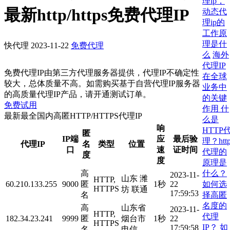
理ip，
最新http/https免费代理IP
动态代
理ip的
工作原
理是什
快代理
2023-11-22
免费代理
么
海外
代理IP
免费代理IP由第三方代理服务器提供，代理IP不确定性
在全球
较大，总体质量不高。如需购买基于自营代理IP服务器
业务中
的高质量代理IP产品，请开通测试订单。
的关键
免费试用
作用
什
最新最全国内高匿HTTP/HTTPS代理IP
么是
响
HTTP
匿
IP端
应
最后验
理？htt
代理IP
名
类型
位置
口
速
证时间
代理的
度
度
原理是
什么？
高
2023-11-
山东 潍
HTTP,
如何选
60.210.133.255
9000
匿
1秒
22
HTTPS
坊 联通
17:59:53
择高匿
名
名度的
高
山东省
2023-11-
HTTP,
代理
182.34.23.241
9999
匿
烟台市
1秒
22
HTTPS
IP？
如
17:59:58
名
电信