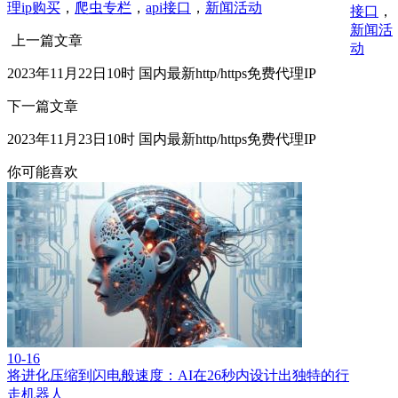
理ip购买
，
爬虫专栏
，
api接口
，
新闻活动
接口
，
新闻活
上一篇文章
动
2023年11月22日10时 国内最新http/https免费代理IP
下一篇文章
2023年11月23日10时 国内最新http/https免费代理IP
你可能喜欢
10-16
将进化压缩到闪电般速度：AI在26秒内设计出独特的行
走机器人