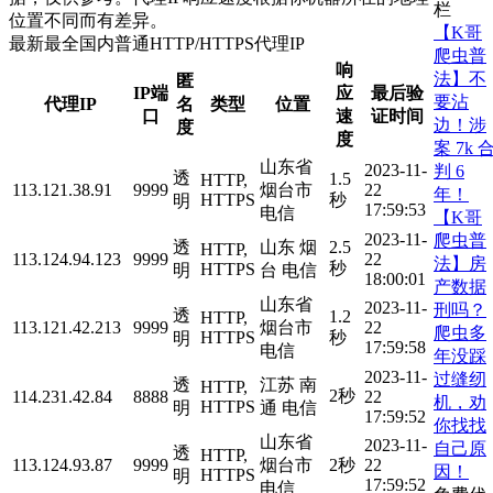
栏
位置不同而有差异。
【K哥
最新最全国内普通HTTP/HTTPS代理IP
爬虫普
响
法】不
匿
IP端
应
最后验
要沾
代理IP
名
类型
位置
口
速
证时间
边！涉
度
度
案 7k 
山东省
2023-11-
判 6
透
1.5
HTTP,
113.121.38.91
9999
烟台市
22
年！
HTTPS
秒
明
17:59:53
电信
【K哥
2023-11-
爬虫普
透
山东 烟
2.5
HTTP,
113.124.94.123
9999
22
法】房
秒
HTTPS
明
台 电信
18:00:01
产数据
山东省
2023-11-
刑吗？
透
1.2
HTTP,
113.121.42.213
9999
烟台市
22
爬虫多
HTTPS
秒
明
17:59:58
电信
年没踩
2023-11-
过缝纫
透
江苏 南
HTTP,
2秒
114.231.42.84
8888
22
机，劝
HTTPS
明
通 电信
17:59:52
你找找
山东省
2023-11-
自己原
透
HTTP,
113.124.93.87
9999
烟台市
2秒
22
因！
HTTPS
明
17:59:52
电信