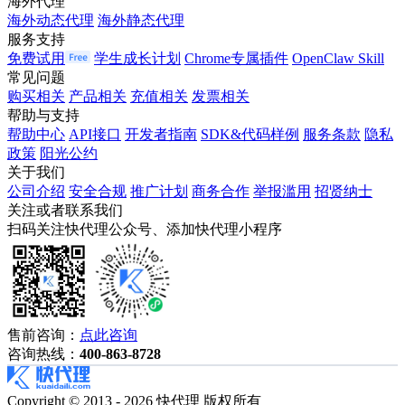
海外代理
海外动态代理
海外静态代理
服务支持
免费试用
学生成长计划
Chrome专属插件
OpenClaw Skill
常见问题
购买相关
产品相关
充值相关
发票相关
帮助与支持
帮助中心
API接口
开发者指南
SDK&代码样例
服务条款
隐私
政策
阳光公约
关于我们
公司介绍
安全合规
推广计划
商务合作
举报滥用
招贤纳士
关注或者联系我们
扫码关注快代理公众号、添加快代理小程序
售前咨询：
点此咨询
咨询热线：
400-863-8728
Copyright © 2013 - 2026 快代理 版权所有