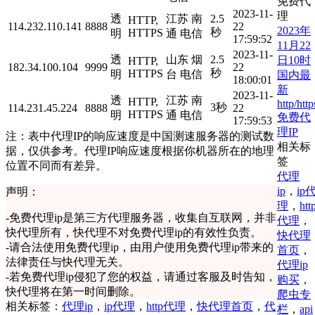
免费代
2023-11-
理
透
江苏 南
2.5
HTTP,
114.232.110.141
8888
22
2023年
秒
HTTPS
明
通 电信
17:59:52
11月22
2023-11-
透
山东 烟
2.5
日10时
HTTP,
182.34.100.104
9999
22
秒
HTTPS
明
台 电信
国内最
18:00:01
新
2023-11-
透
江苏 南
HTTP,
http/http
3秒
114.231.45.224
8888
22
HTTPS
明
通 电信
免费代
17:59:53
理IP
注：表中代理IP的响应速度是中国测速服务器的测试数
相关标
据，仅供参考。代理IP响应速度根据你机器所在的地理
签
位置不同而有差异。
代理
ip
，
ip
声明：
理
，
htt
-
免费代理ip是第三方代理服务器，收集自互联网，并非
代理
，
快代理所有，快代理不对免费代理ip的有效性负责。
快代理
-
请合法使用免费代理ip，由用户使用免费代理ip带来的
首页
，
法律责任与快代理无关。
代理ip
-
若免费代理ip侵犯了您的权益，请通过客服及时告知，
购买
，
快代理将在第一时间删除。
爬虫专
相关标签：
代理ip
，
ip代理
，
http代理
，
快代理首页
，
代
栏
，
api