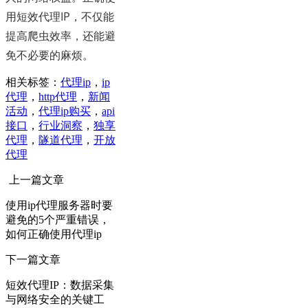
用短效代理IP，不仅能
提高爬虫效率，还能避
免不必要的麻烦。
相关标签：
代理ip
，
ip
代理
，
http代理
，
新闻
活动
，
代理ip购买
，
api
接口
，
行业洞察
，
独享
代理
，
隧道代理
，
开放
代理
上一篇文章
使用ip代理服务器时要
避免的5个严重错误，
如何正确使用代理ip
下一篇文章
短效代理IP：数据采集
与网络安全的关键工