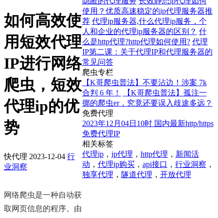
隐匿的代理服务
长效静态ip代理如何
使用？优质高速稳定的ip代理服务器推
如何高效使
荐
代理ip服务器,什么代理ip服务，个
人和企业的代理ip服务器的区别？
什
用短效代理
么是http代理?http代理如何使用?
代理
IP第二课：关于代理IP和代理服务器的
IP进行网络
常见问答
爬虫专栏
爬虫，短效
【K哥爬虫普法】不要沾边！涉案 7k
合判 6 年！
【K哥爬虫普法】孤注一
代理ip的优
掷的爬虫er，究竟还要误入歧途多远？
免费代理
势
2023年12月04日10时 国内最新http/https
免费代理IP
相关标签
代理ip
，
ip代理
，
http代理
，
新闻活
快代理
2023-12-04
行
动
，
代理ip购买
，
api接口
，
行业洞察
，
业洞察
独享代理
，
隧道代理
，
开放代理
网络爬虫是一种自动获
取网页信息的程序。由