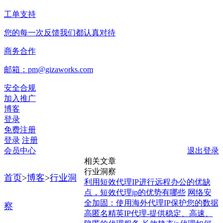
工单支持
您的每一次反馈我们都认真对待
商务合作
邮箱：pm@gizaworks.com
安全合规
加入推广
博客
登录
免费注册
登录
注册
会员中心
退出登录
相关文章
行业洞察
首页
>
博客
>
行业洞
利用短效代理IP进行远程办公的优缺
点，短效代理ip的优势有哪些
网络安
全加固：使用海外代理IP保护您的数据
察
高匿名精英IP代理-提供稳定、高速、