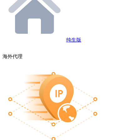
纯生版
海外代理