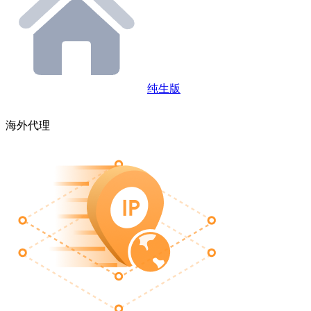
纯生版
海外代理