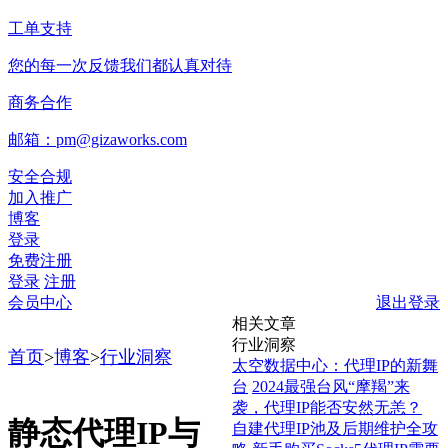
工单支持
您的每一次反馈我们都认真对待
商务合作
邮箱：pm@gizaworks.com
安全合规
加入推广
博客
登录
免费注册
登录
注册
会员中心
退出登录
相关文章
行业洞察
首页
>
博客
>
行业洞察
太空数据中心：代理IP的新舞
台
2024最强台风“摩羯”来
袭，代理IP能否安然无恙？
静态代理IP与
自建代理IP池及后期维护全攻