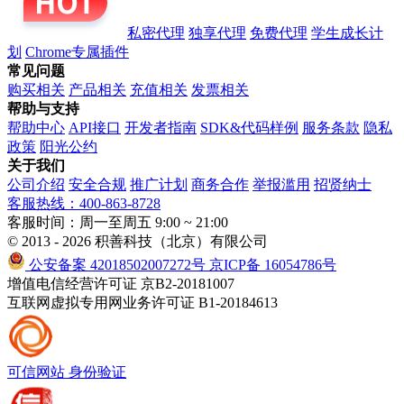
私密代理
独享代理
免费代理
学生成长计
划
Chrome专属插件
常见问题
购买相关
产品相关
充值相关
发票相关
帮助与支持
帮助中心
API接口
开发者指南
SDK&代码样例
服务条款
隐私
政策
阳光公约
关于我们
公司介绍
安全合规
推广计划
商务合作
举报滥用
招贤纳士
客服热线：400-863-8728
客服时间：周一至周五 9:00 ~ 21:00
© 2013 - 2026 积善科技（北京）有限公司
公安备案 42018502007272号
京ICP备 16054786号
增值电信经营许可证 京B2-20181007
互联网虚拟专用网业务许可证 B1-20184613
可信网站
身份验证