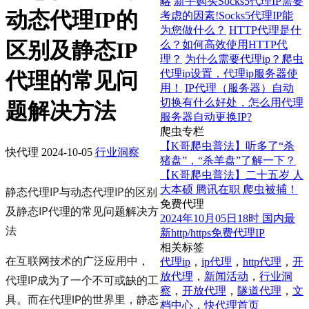
略
新手购买Socks5代理IP需要
动态代理IP的
考虑的因素!Socks5代理IP能
为您做什么？
HTTP代理是什
区别及静态IP
么？如何高效使用HTTP代
理？
为什么需要代理ip？爬虫
代理ip设置，代理ip服务器使
代理的常见问
用！
IP代理（服务器）自动
切换有什么好处，怎么用代理
题解决方法
服务器自动更换IP?
爬虫专栏
【K哥爬虫普法】听多了“杀
快代理
2024-10-05
行业洞察
猪盘”，“杀羊盘”了解一下？
【K哥爬虫普法】二十五岁 人
大本硕 腾讯在职 爬虫被捕！
静态代理IP与动态代理IP的区别
免费代理
及静态IP代理的常见问题解决方
2024年10月05日18时 国内最
法
新http/https免费代理IP
相关标签
在互联网技术的广泛应用中，
代理ip
，
ip代理
，
http代理
，
开
放代理
，
新闻活动
，
行业洞
代理IP成为了一个不可或缺的工
察
，
开放代理
，
隧道代理
，
文
具。而在代理IP的世界里，静态
档中心
，
快代理首页