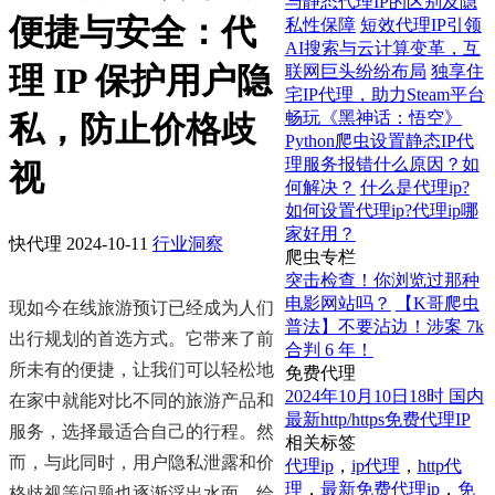
与静态代理IP的区别及隐
便捷与安全：代
私性保障
短效代理IP引领
AI搜索与云计算变革，互
理 IP 保护用户隐
联网巨头纷纷布局
独享住
宅IP代理，助力Steam平台
畅玩《黑神话：悟空》
私，防止价格歧
Python爬虫设置静态IP代
理服务报错什么原因？如
视
何解决？
什么是代理ip?
如何设置代理ip?代理ip哪
家好用？
快代理
2024-10-11
行业洞察
爬虫专栏
突击检查！你浏览过那种
电影网站吗？
【K哥爬虫
现如今在线旅游预订已经成为人们
普法】不要沾边！涉案 7k
出行规划的首选方式。它带来了前
合判 6 年！
所未有的便捷，让我们可以轻松地
免费代理
2024年10月10日18时 国内
在家中就能对比不同的旅游产品和
最新http/https免费代理IP
服务，选择最适合自己的行程。然
相关标签
而，与此同时，用户隐私泄露和价
代理ip
，
ip代理
，
http代
理
，
最新免费代理ip
，
免
格歧视等问题也逐渐浮出水面，给