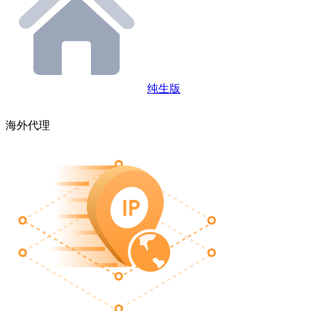
纯生版
海外代理