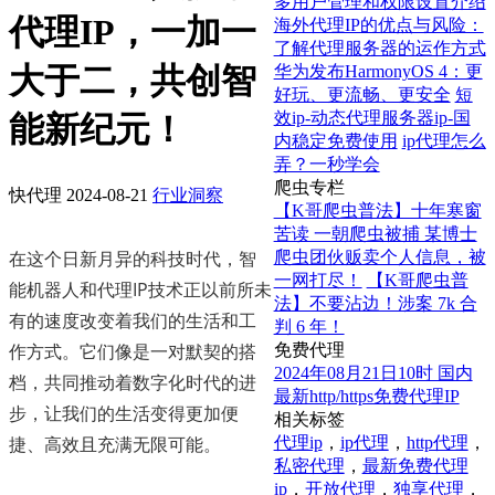
多用户管理和权限设置介绍
代理IP，一加一
海外代理IP的优点与风险：
了解代理服务器的运作方式
大于二，共创智
华为发布HarmonyOS 4：更
好玩、更流畅、更安全
短
效ip-动态代理服务器ip-国
能新纪元！
内稳定免费使用
ip代理怎么
弄？一秒学会
爬虫专栏
快代理
2024-08-21
行业洞察
【K哥爬虫普法】十年寒窗
苦读 一朝爬虫被捕 某博士
在这个日新月异的科技时代，智
爬虫团伙贩卖个人信息，被
一网打尽！
【K哥爬虫普
能机器人和代理IP技术正以前所未
法】不要沾边！涉案 7k 合
有的速度改变着我们的生活和工
判 6 年！
作方式。它们像是一对默契的搭
免费代理
2024年08月21日10时 国内
档，共同推动着数字化时代的进
最新http/https免费代理IP
步，让我们的生活变得更加便
相关标签
捷、高效且充满无限可能。
代理ip
，
ip代理
，
http代理
，
私密代理
，
最新免费代理
ip
，
开放代理
，
独享代理
，