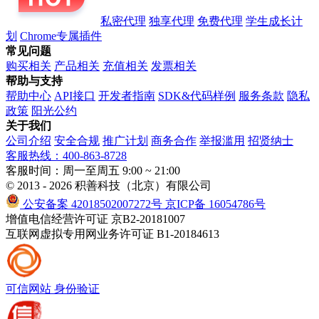
私密代理
独享代理
免费代理
学生成长计
划
Chrome专属插件
常见问题
购买相关
产品相关
充值相关
发票相关
帮助与支持
帮助中心
API接口
开发者指南
SDK&代码样例
服务条款
隐私
政策
阳光公约
关于我们
公司介绍
安全合规
推广计划
商务合作
举报滥用
招贤纳士
客服热线：400-863-8728
客服时间：周一至周五 9:00 ~ 21:00
© 2013 - 2026 积善科技（北京）有限公司
公安备案 42018502007272号
京ICP备 16054786号
增值电信经营许可证 京B2-20181007
互联网虚拟专用网业务许可证 B1-20184613
可信网站
身份验证