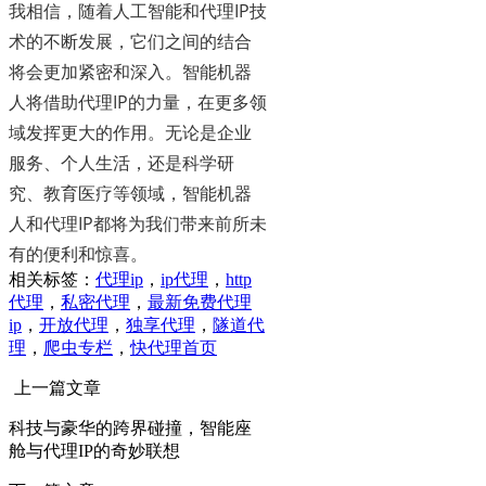
我相信，随着人工智能和代理IP技
术的不断发展，它们之间的结合
将会更加紧密和深入。智能机器
人将借助代理IP的力量，在更多领
域发挥更大的作用。无论是企业
服务、个人生活，还是科学研
究、教育医疗等领域，智能机器
人和代理IP都将为我们带来前所未
有的便利和惊喜。
相关标签：
代理ip
，
ip代理
，
http
代理
，
私密代理
，
最新免费代理
ip
，
开放代理
，
独享代理
，
隧道代
理
，
爬虫专栏
，
快代理首页
上一篇文章
科技与豪华的跨界碰撞，智能座
舱与代理IP的奇妙联想