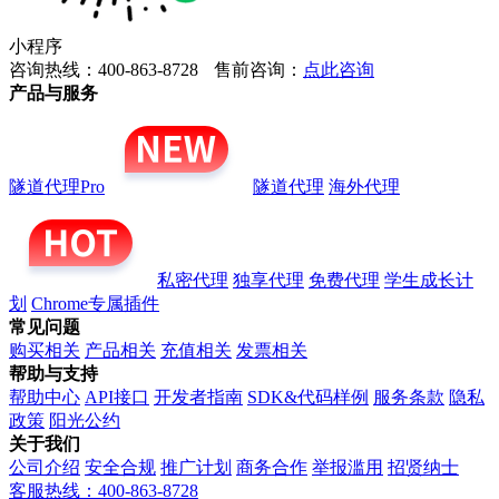
小程序
咨询热线：400-863-8728
售前咨询：
点此咨询
产品与服务
隧道代理Pro
隧道代理
海外代理
私密代理
独享代理
免费代理
学生成长计
划
Chrome专属插件
常见问题
购买相关
产品相关
充值相关
发票相关
帮助与支持
帮助中心
API接口
开发者指南
SDK&代码样例
服务条款
隐私
政策
阳光公约
关于我们
公司介绍
安全合规
推广计划
商务合作
举报滥用
招贤纳士
客服热线：400-863-8728