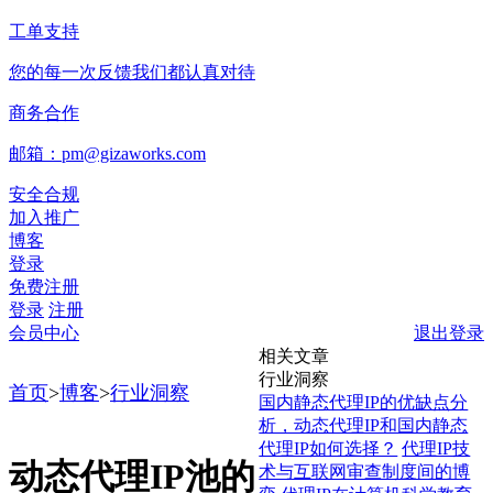
工单支持
您的每一次反馈我们都认真对待
商务合作
邮箱：pm@gizaworks.com
安全合规
加入推广
博客
登录
免费注册
登录
注册
会员中心
退出登录
相关文章
行业洞察
首页
>
博客
>
行业洞察
国内静态代理IP的优缺点分
析，动态代理IP和国内静态
代理IP如何选择？
代理IP技
动态代理IP池的
术与互联网审查制度间的博