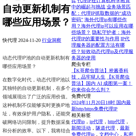
弈
代理IP在计算机科学教育
自动更新机制有
中的崛起与挑战
业务场景匹
配：代理IP抓取数据的“成功
哪些应用场景？
密码”
海外代理ip有哪些作
用？海外代理ip可以应用在哪
些场景？
隐私守护者：海外
代理IP的重要性与作用
IP代
快代理
2024-11-20
行业洞察
理服务器的配置方法有哪
些？短效动态代理ip及代理服
动态代理IP池的自动更新机制有
务器的使用
爬虫专栏
哪些应用场景？
【K哥爬虫普法】抢酱香科
技，品牢狱人生
【K哥爬虫
在数字化时代，动态代理IP池以
普法】国内 AI 成图第一案！
其独特的自动更新机制，在多个
你来你会怎么判？
领域展现出了广泛的应用价值。
免费代理
2024年11月20日18时 国内最
这种机制不仅能够实时更换IP地
新http/https免费代理IP
址，有效保护用户隐私，还能突
相关标签
破网络访问限制，提升数据采集
代理ip
，
ip代理
，
http代理
，
新闻活动
，
隧道代理
，
最新
和分析的效率。以下，我将结合
免费代理ip
，
文档中心
，
私密