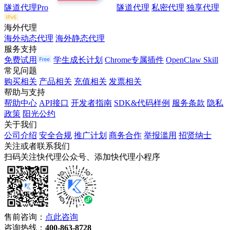
隧道代理Pro
隧道代理
私密代理
独享代理
海外代理
海外动态代理
海外静态代理
服务支持
免费试用
学生成长计划
Chrome专属插件
OpenClaw Skill
常见问题
购买相关
产品相关
充值相关
发票相关
帮助与支持
帮助中心
API接口
开发者指南
SDK&代码样例
服务条款
隐私
政策
阳光公约
关于我们
公司介绍
安全合规
推广计划
商务合作
举报滥用
招贤纳士
关注或者联系我们
扫码关注快代理公众号、添加快代理小程序
售前咨询：
点此咨询
咨询热线：
400-863-8728