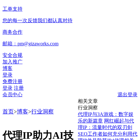
工单支持
您的每一次反馈我们都认真对待
商务合作
邮箱：pm@gizaworks.com
安全合规
加入推广
博客
登录
免费注册
登录
注册
会员中心
退出登录
相关文章
行业洞察
首页
>
博客
>
行业洞察
代理IP与3A游戏：数字娱
乐的新篇章
网红崛起与代
理IP：流量时代的双刃剑
代理IP助力AI技
SEO工作者如何充分利用代