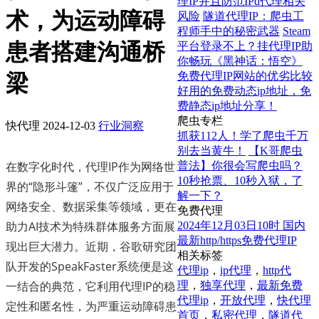
理IP并且防范IPd代理相关
术，为运动障碍
风险
隧道代理IP：爬虫工
程师手中的秘密武器
Steam
患者搭建沟通桥
平台登录不上？挂代理IP助
你畅玩《黑神话：悟空》
免费代理IP网站的优劣比较
梁
好用的免费动态ip地址，免
费静态ip地址分享！
爬虫专栏
快代理
2024-12-03
行业洞察
抓获112人！学了爬虫千万
别去当黄牛！
【K哥爬虫
在数字化时代，代理IP作为网络世
普法】你很会写爬虫吗？
10秒抢票、10秒入狱，了
界的“隐形斗篷”，不仅广泛应用于
解一下？
网络安全、数据采集等领域，更在
免费代理
助力AI技术为特殊群体服务方面展
2024年12月03日10时 国内
最新http/https免费代理IP
现出巨大潜力。近期，谷歌研究团
相关标签
队开发的SpeakFaster系统便是这
代理ip
，
ip代理
，
http代
一结合的典范，它利用代理IP的稳
理
，
独享代理
，
最新免费
代理ip
，
开放代理
，
快代理
定性和匿名性，为严重运动障碍患
首页
，
私密代理
，
隧道代