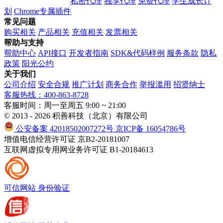
私密代理
独享代理
免费代理
学生成长计
划
Chrome专属插件
常见问题
购买相关
产品相关
充值相关
发票相关
帮助与支持
帮助中心
API接口
开发者指南
SDK&代码样例
服务条款
隐私
政策
阳光公约
关于我们
公司介绍
安全合规
推广计划
商务合作
举报滥用
招贤纳士
客服热线：400-863-8728
客服时间：周一至周五 9:00 ~ 21:00
© 2013 - 2026 积善科技（北京）有限公司
公安备案 42018502007272号
京ICP备 16054786号
增值电信经营许可证 京B2-20181007
互联网虚拟专用网业务许可证 B1-20184613
可信网站
身份验证