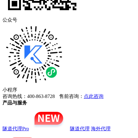
公众号
小程序
咨询热线：400-863-8728
售前咨询：
点此咨询
产品与服务
隧道代理Pro
隧道代理
海外代理