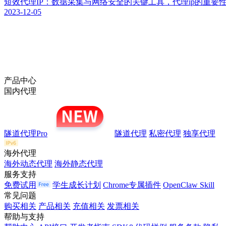
短效代理IP：数据采集与网络安全的关键工具，代理ip的重要
2023-12-05
产品中心
国内代理
隧道代理Pro
隧道代理
私密代理
独享代理
海外代理
海外动态代理
海外静态代理
服务支持
免费试用
学生成长计划
Chrome专属插件
OpenClaw Skill
常见问题
购买相关
产品相关
充值相关
发票相关
帮助与支持