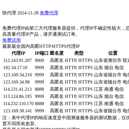
快代理
2024-11-28
免费代理
免费代理IP由第三方代理服务器提供，代理IP不确定性较大，
高质量代理IP产品，请开通测试订单。
免费试用
最新最全国内高匿HTTP/HTTPS代理IP
代理IP
IP端口
匿名度
类型
位置
112.243.91.207
9000
高匿名
HTTP, HTTPS
山东省潍坊市 联
182.34.17.10
9999
高匿名
HTTP, HTTPS
山东 烟台 电信
123.169.34.216
9999
高匿名
HTTP, HTTPS
山东省烟台市 电
123.169.34.98
9999
高匿名
HTTP, HTTPS
山东省烟台市 电
114.231.41.213
8888
高匿名
HTTP, HTTPS
江苏 南通 电信
113.124.86.195
9999
高匿名
HTTP, HTTPS
山东 烟台 电信
114.232.110.170
8888
高匿名
HTTP, HTTPS
江苏 南通 电信
123.169.38.141
9999
高匿名
HTTP, HTTPS
山东省烟台市 电
注：表中代理IP的响应速度是中国测速服务器的测试数据，仅
置不同而有差异。