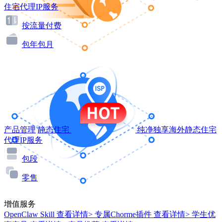
住宅代理IP服务
按流量付费
包年包月
产品管理
静态住宅
纯净独享海外静态住宅
代理IP服务
包段
零售
增值服务
OpenClaw Skill
查看详情>
专属Chorme插件
查看详情>
学生优