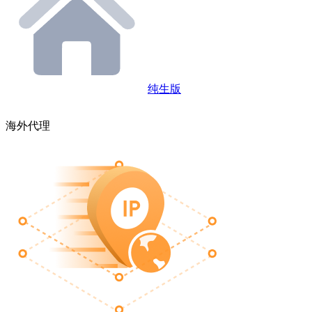
纯生版
海外代理