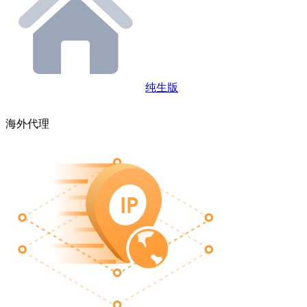
纯生版
海外代理