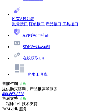
所有API列表
账号接口
订单接口
产品接口
工具接口
API授权与验证
SDK&代码样例
在线获取UA
爬虫工具库
售前咨询
在线
提供购买咨询，产品推荐等服务
400-863-8728
售后支持
在线
工程师 1v1 技术支持
7×24 小时服务