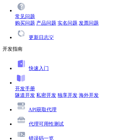
常见问题
购买问题
产品问题
实名问题
发票问题
更新日志💡
开发指南
快速入门
开发手册
隧道开发
私密开发
独享开发
海外开发
API获取代理
代理可用性测试
错误码一览