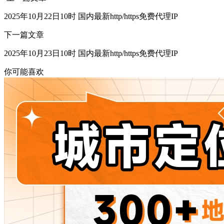
2025年10月22日10时 国内最新http/https免费代理IP
下一篇文章
2025年10月23日10时 国内最新http/https免费代理IP
你可能喜欢