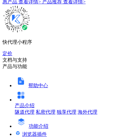
惠产品
查看详情>
产品推荐
查看详情>
快代理小程序
定价
文档与支持
产品与功能
帮助中心
产品介绍
隧道代理
私密代理
独享代理
海外代理
功能介绍
浏览器插件