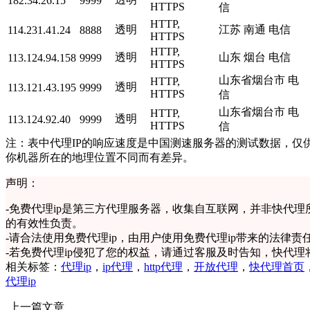
182.34.26.15
9999
HTTPS
信
HTTP,
透明
江苏 南通 电信
114.231.41.24
8888
HTTPS
HTTP,
透明
山东 烟台 电信
113.124.94.158
9999
HTTPS
山东省烟台市 电
HTTP,
透明
113.121.43.195
9999
HTTPS
信
山东省烟台市 电
HTTP,
透明
113.124.92.40
9999
HTTPS
信
注：表中代理IP的响应速度是中国测速服务器的测试数据，仅供
你机器所在的地理位置不同而有差异。
声明：
-
免费代理ip是第三方代理服务器，收集自互联网，并非快代理
的有效性负责。
-
请合法使用免费代理ip，由用户使用免费代理ip带来的法律责
-
若免费代理ip侵犯了您的权益，请通过客服及时告知，快代理
相关标签：
代理ip
，
ip代理
，
http代理
，
开放代理
，
快代理首页
代理ip
上一篇文章