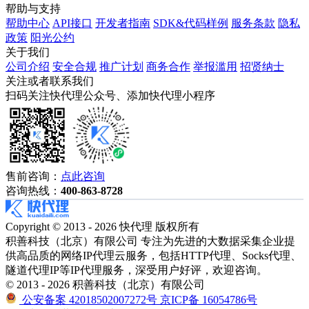
帮助与支持
帮助中心
API接口
开发者指南
SDK&代码样例
服务条款
隐私
政策
阳光公约
关于我们
公司介绍
安全合规
推广计划
商务合作
举报滥用
招贤纳士
关注或者联系我们
扫码关注快代理公众号、添加快代理小程序
售前咨询：
点此咨询
咨询热线：
400-863-8728
Copyright © 2013 - 2026 快代理 版权所有
积善科技（北京）有限公司 专注为先进的大数据采集企业提
供高品质的网络IP代理云服务，包括HTTP代理、Socks代理、
隧道代理IP等IP代理服务，深受用户好评，欢迎咨询。
© 2013 - 2026 积善科技（北京）有限公司
公安备案 42018502007272号
京ICP备 16054786号