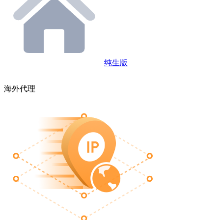
纯生版
海外代理