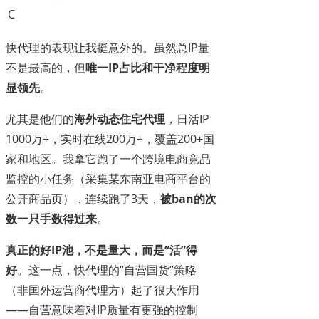
C
快代理的表现让我挺意外的。虽然总IP量
不是最高的，但
唯一IP占比和干净程度明
显领先
。
尤其是他们的
海外动态住宅代理
，日活IP
1000万+，实时在线200万+，覆盖200+国
家和地区。我拿它跑了一个跨境电商竞品
监控的小任务（采集某东南亚电商平台的
公开商品页），连续跑了3天，
被ban的次
数一只手数得过来
。
真正的好IP池，不是量大，而是“活”得
好
。这一点，快代理的“自营国货”策略
（非国外运营商代理方）起了很大作用
——自营意味着对IP质量有更强的控制