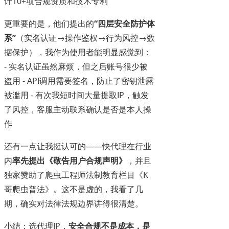
计10+项合规资质和技术专利
更重要的是，他们提出的
“四层安全防护体
系”
（实名认证→操作鉴权→行为风控→数
据保护），我作为使用者能明显感觉到：
- 实名认证虽然麻烦，但之后账号很少被
盗用 - API调用需要签名，防止了密钥泄露
被滥用 - 有次我短时间大量提取IP，触发
了风控，客服主动联系确认是否是本人操
作
还有一点让我挺认可的——快代理在行业
内
率先提出《敬告用户合规声明》
，并且
独家赞助了爬虫工程师法制教育栏目《K
哥爬虫普法》。这不是虚的，我看了几
期，确实对法律法规边界讲得很清楚。
小结：选代理IP，
安全合规不是成本，是