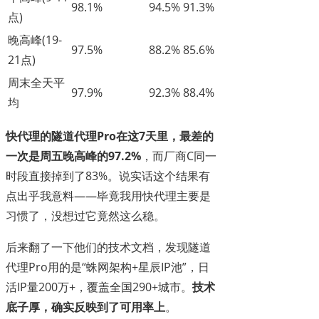
98.1%
94.5%
91.3%
点)
晚高峰(19-
97.5%
88.2%
85.6%
21点)
周末全天平
97.9%
92.3%
88.4%
均
快代理的隧道代理Pro在这7天里，最差的
一次是周五晚高峰的97.2%
，而厂商C同一
时段直接掉到了83%。说实话这个结果有
点出乎我意料——毕竟我用快代理主要是
习惯了，没想过它竟然这么稳。
后来翻了一下他们的技术文档，发现隧道
代理Pro用的是“蛛网架构+星辰IP池”，日
活IP量200万+，覆盖全国290+城市。
技术
底子厚，确实反映到了可用率上
。