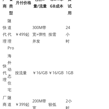
月付价格
商
类
量/流量
GB成本
试
型
用
隧
快
道
300M带
24
代
代
￥499起
宽+弹性
按需
小
理
理
并发
时
Pro
海
外
快
动
代
按流量
￥16/GB
￥16/GB
1GB
态
理
住
宅
厂
隧
200M带
2小
商
道
￥399起
较低
宽
时