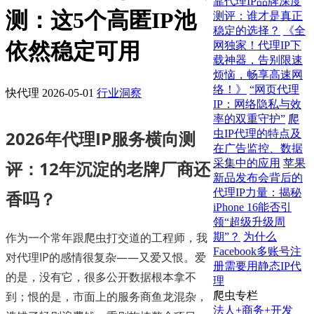
靠代理IP品牌深度
测：这5个高匿IP池
测评：谁才是真正
稳定的选择？
《全
依然稳定可用
网独家！代理IP下
载神器，告别限速
烦恼，畅享高速网
络！》
“网页代理
快代理
2026-05-01
行业洞察
IP：网络隐私与效
率的双重守护”
爬
2026年代理IP服务横向测
虫IP代理的特点及
在广告监控、数据
采集中的应用
苹果
评：12年沉淀的老牌厂商还
新品发布会背后的
代理IP力量：揭秘
香吗？
iPhone 16能否引
领“超级升级周
作为一个常年跟爬虫打交道的工程师，我
期”？
为什么
Facebook多账号注
对代理IP的感情很复杂——又爱又恨。爱
册需要用静态IP代
的是，没有它，很多公开数据根本拿不
理
到；恨的是，市面上的服务商鱼龙混杂，
爬虫专栏
法人+商务+开发