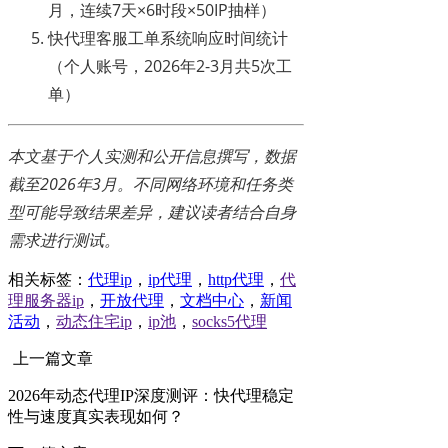
月，连续7天×6时段×50IP抽样）
快代理客服工单系统响应时间统计
（个人账号，2026年2-3月共5次工
单）
本文基于个人实测和公开信息撰写，数据
截至2026年3月。不同网络环境和任务类
型可能导致结果差异，建议读者结合自身
需求进行测试。
相关标签：
代理ip
，
ip代理
，
http代理
，
代
理服务器ip
，
开放代理
，
文档中心
，
新闻
活动
，
动态住宅ip
，
ip池
，
socks5代理
上一篇文章
2026年动态代理IP深度测评：快代理稳定
性与速度真实表现如何？