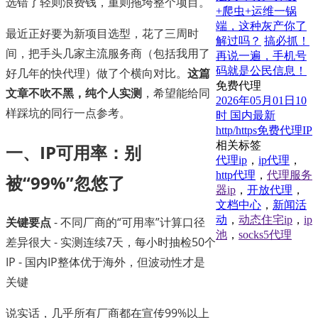
选错了轻则浪费钱，重则拖垮整个项目。
+爬虫+运维一锅
端，这种灰产你了
最近正好要为新项目选型，花了三周时
解过吗？
搞必抓！
间，把手头几家主流服务商（包括我用了
再说一遍，手机号
码就是公民信息！
好几年的快代理）做了个横向对比。
这篇
免费代理
文章不吹不黑，纯个人实测
，希望能给同
2026年05月01日10
样踩坑的同行一点参考。
时 国内最新
http/https免费代理IP
相关标签
一、IP可用率：别
代理ip
，
ip代理
，
http代理
，
代理服务
被“99%”忽悠了
器ip
，
开放代理
，
文档中心
，
新闻活
动
，
动态住宅ip
，
ip
关键要点
- 不同厂商的“可用率”计算口径
池
，
socks5代理
差异很大 - 实测连续7天，每小时抽检50个
IP - 国内IP整体优于海外，但波动性才是
关键
说实话，几乎所有厂商都在宣传99%以上