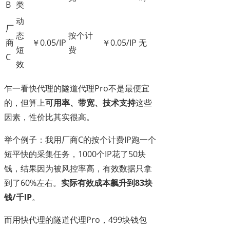
B
类
动
厂
态
按个计
商
￥0.05/IP
￥0.05/IP
无
短
费
C
效
乍一看快代理的隧道代理Pro不是最便宜
的，但算上
可用率、带宽、技术支持
这些
因素，性价比其实很高。
举个例子：我用厂商C的按个计费IP跑一个
短平快的采集任务，1000个IP花了50块
钱，结果因为被风控率高，有效数据只拿
到了60%左右。
实际有效成本飙升到83块
钱/千IP
。
而用快代理的隧道代理Pro，499块钱包