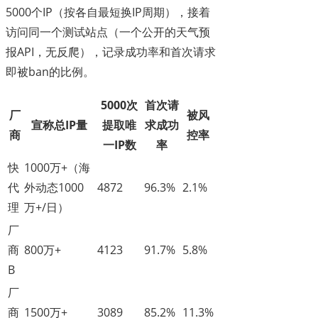
5000个IP（按各自最短换IP周期），接着
访问同一个测试站点（一个公开的天气预
报API，无反爬），记录成功率和首次请求
即被ban的比例。
5000次
首次请
厂
被风
宣称总IP量
提取唯
求成功
商
控率
一IP数
率
快
1000万+（海
代
外动态1000
4872
96.3%
2.1%
理
万+/日）
厂
商
800万+
4123
91.7%
5.8%
B
厂
商
1500万+
3089
85.2%
11.3%