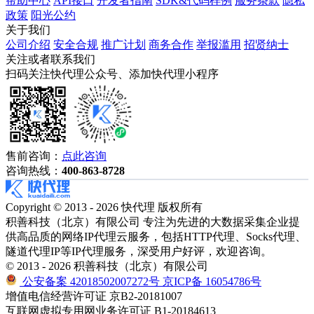
帮助中心
API接口
开发者指南
SDK&代码样例
服务条款
隐私
政策
阳光公约
关于我们
公司介绍
安全合规
推广计划
商务合作
举报滥用
招贤纳士
关注或者联系我们
扫码关注快代理公众号、添加快代理小程序
售前咨询：
点此咨询
咨询热线：
400-863-8728
Copyright © 2013 - 2026 快代理 版权所有
积善科技（北京）有限公司 专注为先进的大数据采集企业提
供高品质的网络IP代理云服务，包括HTTP代理、Socks代理、
隧道代理IP等IP代理服务，深受用户好评，欢迎咨询。
© 2013 - 2026 积善科技（北京）有限公司
公安备案 42018502007272号
京ICP备 16054786号
增值电信经营许可证 京B2-20181007
互联网虚拟专用网业务许可证 B1-20184613