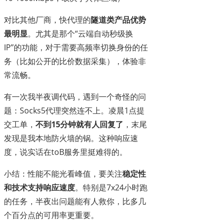
对比其他厂商，快代理的
隧道类产品优势
最明显
。尤其是那个“云端自动秒级换
IP”的功能，对于需要高频率切换身份的任
务（比如公开的比价数据采集），体验非
常流畅。
有一次我半夜调代码，遇到一个奇怪的问
题：Socks5代理突然连不上。凌晨1点提
交工单，
不到15分钟就有人回复了
，末尾
发现是我本地防火墙的锅。这种响应速
度，说实话在toB服务里挺难得的。
小结：性能不能光看峰值，要关注
稳定性
和技术支持响应速度
。特别是7x24小时跑
的任务，半夜出问题能有人救你，比多几
个百分点的可用率更重要。