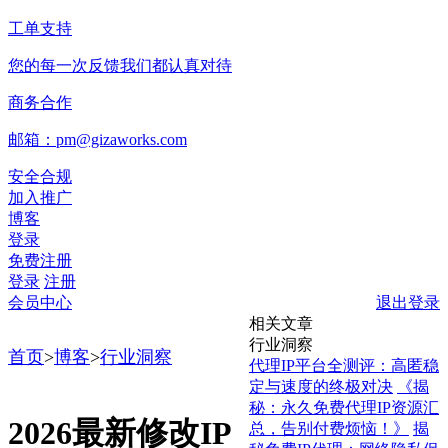
工单支持
您的每一次反馈我们都认真对待
商务合作
邮箱：pm@gizaworks.com
安全合规
加入推广
博客
登录
免费注册
登录
注册
会员中心
退出登录
相关文章
行业洞察
首页
>
博客
>
行业洞察
代理IP平台全测评：高匿稳
定与速度的终极对决
《揭
秘：永久免费代理IP资源汇
2026最新修改IP
总，告别付费烦恼！》
揭