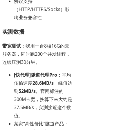
协议支持
（HTTP/HTTPS/Socks）影
响业务兼容性
实测数据
带宽测试
：我用一台8核16G的云
服务器，同时跑200个并发线程，
连续压测30分钟。
[快代理]隧道代理Pro
：平均
传输速度
28.6MB/s
，峰值达
到
52MB/s
。官网标注的
300M带宽，换算下来大约是
37.5MB/s，实测接近这个数
值。
某家“高性价比”隧道产品：