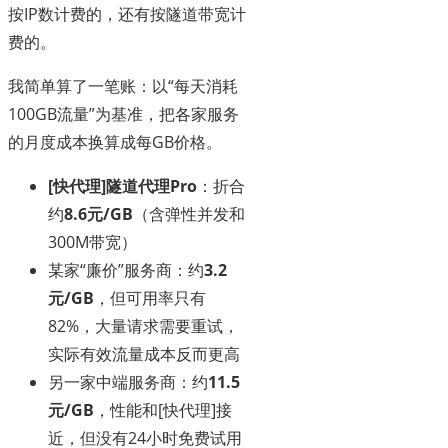
按IP数计费的，还有按隧道带宽计
费的。
我简单算了一笔账：以“每天消耗
100GB流量”为基准，把各家服务
的月度成本换算成每GB价格。
[快代理]隧道代理Pro
：折合
约
8.6元/GB
（含弹性并发和
300M带宽）
某家“廉价”服务商：约
3.2
元/GB
，但可用率只有
82%，大量请求需要重试，
实际有效流量成本反而更高
另一家中端服务商：约
11.5
元/GB
，性能和[快代理]接
近，但没有24小时免费试用