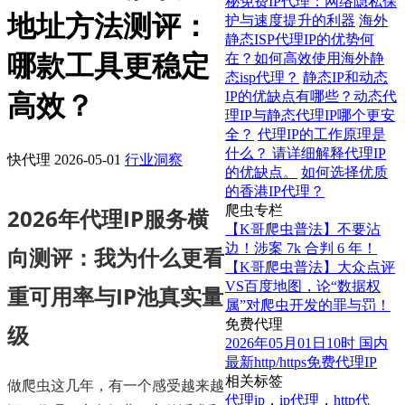
秘免费IP代理：网络隐私保
地址方法测评：
护与速度提升的利器
海外
静态ISP代理IP的优势何
哪款工具更稳定
在？如何高效使用海外静
态isp代理？
静态IP和动态
IP的优缺点有哪些？动态代
高效？
理IP与静态代理IP哪个更安
全？
代理IP的工作原理是
什么？ 请详细解释代理IP
快代理
2026-05-01
行业洞察
的优缺点。
如何选择优质
的香港IP代理？
爬虫专栏
2026年代理IP服务横
【K哥爬虫普法】不要沾
边！涉案 7k 合判 6 年！
向测评：我为什么更看
【K哥爬虫普法】大众点评
VS百度地图，论“数据权
重可用率与IP池真实量
属”对爬虫开发的罪与罚！
免费代理
级
2026年05月01日10时 国内
最新http/https免费代理IP
相关标签
做爬虫这几年，有一个感受越来越
代理ip
，
ip代理
，
http代