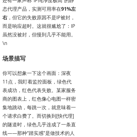
还有一家声称“IP纯净度极高”的静
态代理产品，实测可用率在
91%左
右
，但它的失败原因不是IP被封，
而是响应超时。这就很尴尬了：IP
虽然没被封，但慢到几乎不能用。
\n
场景描写
你可以想象一下这个画面：深夜
11点，我盯着监控面板，绿色代
表成功，红色代表失败。某家服务
商的图表上，红色像心电图一样密
集地跳动，每跳一次，就意味着一
个请求白费了。而切换到[快代理]
的隧道时，绿色几乎连成了一条直
线——那种“踏实感”是做技术的人