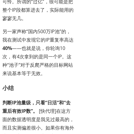
可怜。所谓的“过亿”，很可能是把
整个IP段都算进去了，实际能用的
寥寥无几。
另一家声称“国内500万IP池”的，
我在测试中发现它的IP重复率高达
40%
——也就是说，你轮询10
次，有4次拿到的是同一个IP。这
种“池子”对于反爬严格的目标网站
来说基本等于无效。
小结
判断IP池量级，只看“日活”和“去
重后有效IP数”。
[快代理]在这方
面的数据透明度是我见过最高的，
而且实测偏差很小。如果你有海外