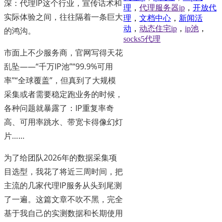
深：代理IP这个行业，宣传话术和
理
，
代理服务器ip
，
开放代
实际体验之间，往往隔着一条巨大
理
，
文档中心
，
新闻活
动
，
动态住宅ip
，
ip池
，
的鸿沟。
socks5代理
市面上不少服务商，官网写得天花
乱坠——“千万IP池”“99.9%可用
率”“全球覆盖”，但真到了大规模
采集或者需要稳定跑业务的时候，
各种问题就暴露了：IP重复率奇
高、可用率跳水、带宽卡得像幻灯
片……
为了给团队2026年的数据采集项
目选型，我花了将近三周时间，把
主流的几家代理IP服务从头到尾测
了一遍。这篇文章不吹不黑，完全
基于我自己的实测数据和长期使用