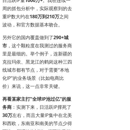
日活跃IP量
1000万+
。我在连续一
周的抓包分析中，实际观察到的去
重IP数大约在
180万到210万
之间
波动，和官方数据基本吻合。
另外它的国内覆盖做到了
290+城
市
，这个颗粒度在我测过的服务商
里是最细的。举个例子，连新疆的
克拉玛依、黑龙江的鹤岗这种三四
线城市都有节点，对于需要“本地
化IP”的业务场景（比如电商比
价）来说，这一点非常关键。
再看某家主打“全球IP池过亿”的服
务商
：实测下来，日活跃IP撑死了
30万
左右，而且大量IP集中在北美
和西欧，东南亚和南美的节点少得