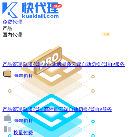
免费代理
产品
国内代理
产品管理
隧道代理
Pro
旗舰品质云端自动切换代理IP服务
包年包月
产品管理
隧道代理
高性能云端自动切换代理IP服务
包年包月
按量付费