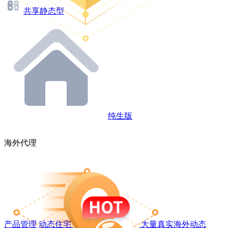
共享静态型
纯生版
海外代理
产品管理
动态住宅
大量真实海外动态