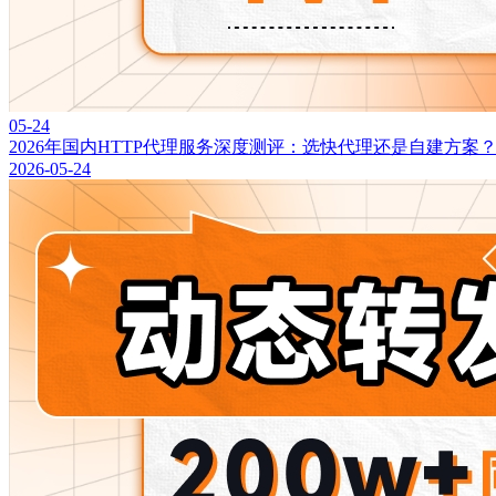
05-24
2026年国内HTTP代理服务深度测评：选快代理还是自建方案
2026-05-24