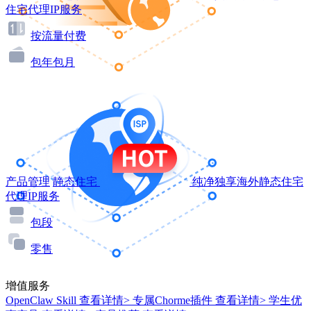
住宅代理IP服务
按流量付费
包年包月
产品管理
静态住宅
纯净独享海外静态住宅
代理IP服务
包段
零售
增值服务
OpenClaw Skill
查看详情>
专属Chorme插件
查看详情>
学生优