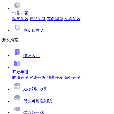
常见问题
购买问题
产品问题
实名问题
发票问题
更新日志💡
开发指南
快速入门
开发手册
隧道开发
私密开发
独享开发
海外开发
API获取代理
代理可用性测试
错误码一览