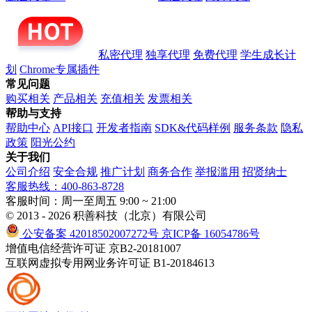
私密代理
独享代理
免费代理
学生成长计
划
Chrome专属插件
常见问题
购买相关
产品相关
充值相关
发票相关
帮助与支持
帮助中心
API接口
开发者指南
SDK&代码样例
服务条款
隐私
政策
阳光公约
关于我们
公司介绍
安全合规
推广计划
商务合作
举报滥用
招贤纳士
客服热线：400-863-8728
客服时间：周一至周五 9:00 ~ 21:00
© 2013 - 2026 积善科技（北京）有限公司
公安备案 42018502007272号
京ICP备 16054786号
增值电信经营许可证 京B2-20181007
互联网虚拟专用网业务许可证 B1-20184613