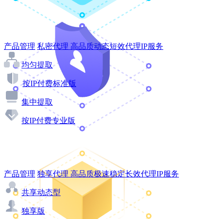
产品管理
私密代理
高品质动态短效代理IP服务
均匀提取
按IP付费标准版
集中提取
按IP付费专业版
产品管理
独享代理
高品质极速稳定长效代理IP服务
共享动态型
独享版