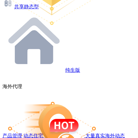
共享静态型
纯生版
海外代理
产品管理
动态住宅
大量真实海外动态