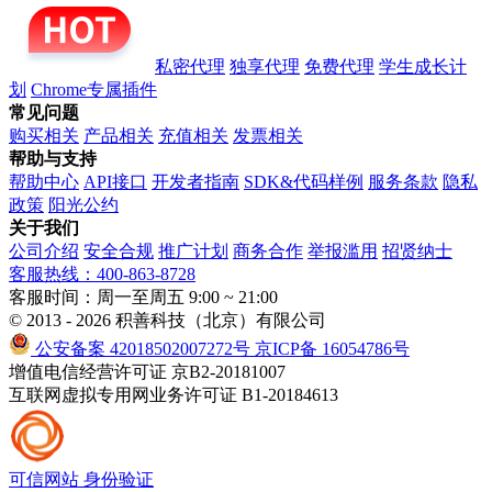
私密代理
独享代理
免费代理
学生成长计
划
Chrome专属插件
常见问题
购买相关
产品相关
充值相关
发票相关
帮助与支持
帮助中心
API接口
开发者指南
SDK&代码样例
服务条款
隐私
政策
阳光公约
关于我们
公司介绍
安全合规
推广计划
商务合作
举报滥用
招贤纳士
客服热线：400-863-8728
客服时间：周一至周五 9:00 ~ 21:00
© 2013 - 2026 积善科技（北京）有限公司
公安备案 42018502007272号
京ICP备 16054786号
增值电信经营许可证 京B2-20181007
互联网虚拟专用网业务许可证 B1-20184613
可信网站
身份验证