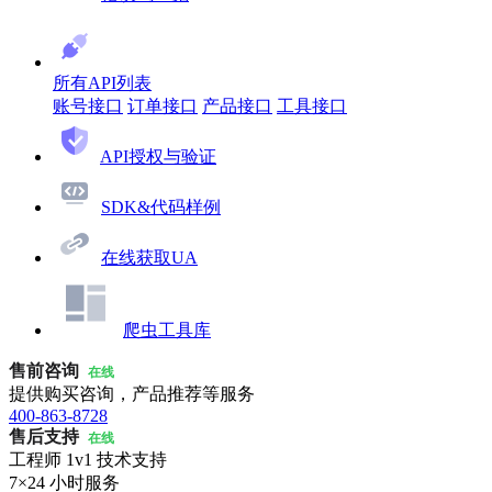
所有API列表
账号接口
订单接口
产品接口
工具接口
API授权与验证
SDK&代码样例
在线获取UA
爬虫工具库
售前咨询
在线
提供购买咨询，产品推荐等服务
400-863-8728
售后支持
在线
工程师 1v1 技术支持
7×24 小时服务