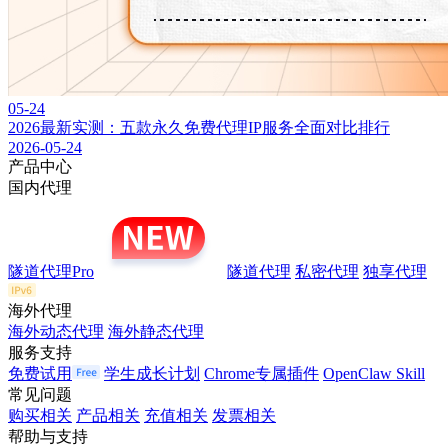
05-24
2026最新实测：五款永久免费代理IP服务全面对比排行
2026-05-24
产品中心
国内代理
隧道代理Pro
隧道代理
私密代理
独享代理
海外代理
海外动态代理
海外静态代理
服务支持
免费试用
学生成长计划
Chrome专属插件
OpenClaw Skill
常见问题
购买相关
产品相关
充值相关
发票相关
帮助与支持