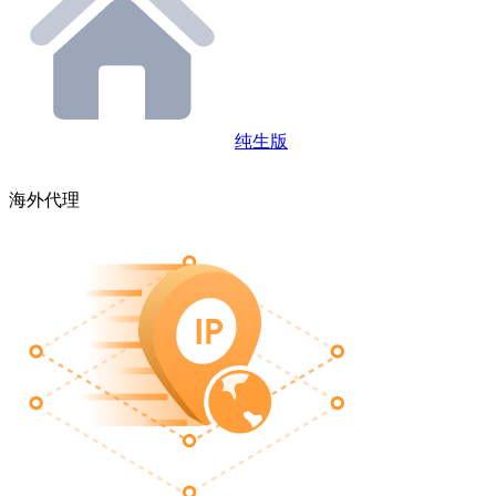
纯生版
海外代理