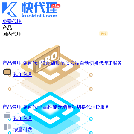
免费代理
产品
国内代理
产品管理
隧道代理
Pro
旗舰品质云端自动切换代理IP服务
包年包月
产品管理
隧道代理
高性能云端自动切换代理IP服务
包年包月
按量付费