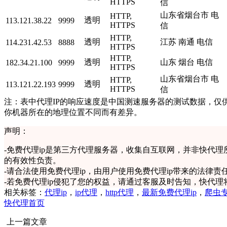
HTTPS
信
山东省烟台市 电
HTTP,
透明
113.121.38.22
9999
HTTPS
信
HTTP,
透明
江苏 南通 电信
114.231.42.53
8888
HTTPS
HTTP,
透明
山东 烟台 电信
182.34.21.100
9999
HTTPS
山东省烟台市 电
HTTP,
透明
113.121.22.193
9999
HTTPS
信
注：表中代理IP的响应速度是中国测速服务器的测试数据，仅供
你机器所在的地理位置不同而有差异。
声明：
-
免费代理ip是第三方代理服务器，收集自互联网，并非快代理
的有效性负责。
-
请合法使用免费代理ip，由用户使用免费代理ip带来的法律责
-
若免费代理ip侵犯了您的权益，请通过客服及时告知，快代理
相关标签：
代理ip
，
ip代理
，
http代理
，
最新免费代理ip
，
爬虫
快代理首页
上一篇文章