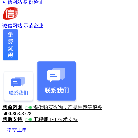
可信网站
身份验证
诚信网站
示范企业
售前咨询
提供购买咨询，产品推荐等服务
在线
400-863-8728
售后支持
工程师 1v1 技术支持
在线
提交工单