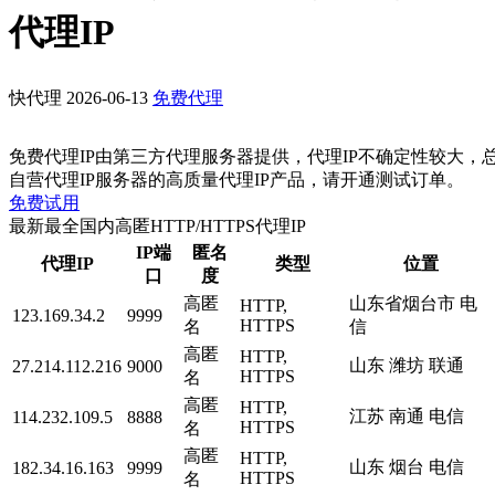
代理IP
快代理
2026-06-13
免费代理
免费代理IP由第三方代理服务器提供，代理IP不确定性较大，
自营代理IP服务器的高质量代理IP产品，请开通测试订单。
免费试用
最新最全国内高匿HTTP/HTTPS代理IP
IP端
匿名
代理IP
类型
位置
口
度
高匿
山东省烟台市 电
HTTP,
123.169.34.2
9999
HTTPS
名
信
高匿
HTTP,
山东 潍坊 联通
27.214.112.216
9000
HTTPS
名
高匿
HTTP,
江苏 南通 电信
114.232.109.5
8888
HTTPS
名
高匿
HTTP,
山东 烟台 电信
182.34.16.163
9999
HTTPS
名