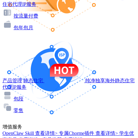
住宅代理IP服务
按流量付费
包年包月
产品管理
静态住宅
纯净独享海外静态住宅
代理IP服务
包段
零售
增值服务
OpenClaw Skill
查看详情>
专属Chorme插件
查看详情>
学生优