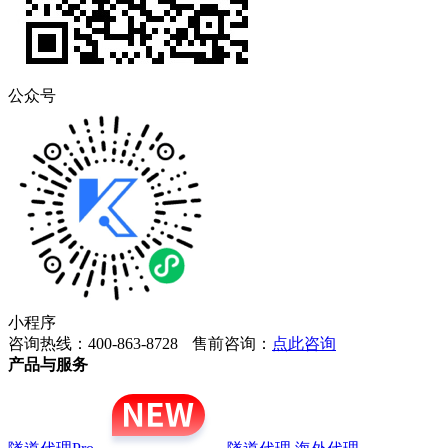
公众号
小程序
咨询热线：400-863-8728
售前咨询：
点此咨询
产品与服务