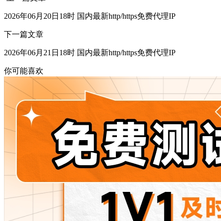
2026年06月20日18时 国内最新http/https免费代理IP
下一篇文章
2026年06月21日18时 国内最新http/https免费代理IP
你可能喜欢