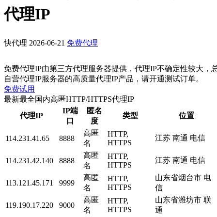
代理IP
快代理
2026-06-21
免费代理
免费代理IP由第三方代理服务器提供，代理IP不确定性较大，
自营代理IP服务器的高质量代理IP产品，请开通测试订单。
免费试用
最新最全国内高匿HTTP/HTTPS代理IP
IP端
匿名
代理IP
类型
位置
口
度
高匿
HTTP,
江苏 南通 电信
114.231.41.65
8888
HTTPS
名
高匿
HTTP,
江苏 南通 电信
114.231.42.140
8888
HTTPS
名
高匿
山东省烟台市 电
HTTP,
113.121.45.171
9999
HTTPS
名
信
高匿
山东省潍坊市 联
HTTP,
119.190.17.220
9000
HTTPS
名
通