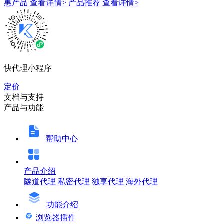
惠产品
查看详情>
产品推荐
查看详情>
快代理小程序
定价
文档与支持
产品与功能
帮助中心
产品介绍
隧道代理
私密代理
独享代理
海外代理
功能介绍
浏览器插件