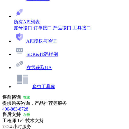
所有API列表
账号接口
订单接口
产品接口
工具接口
API授权与验证
SDK&代码样例
在线获取UA
爬虫工具库
售前咨询
在线
提供购买咨询，产品推荐等服务
400-863-8728
售后支持
在线
工程师 1v1 技术支持
7×24 小时服务