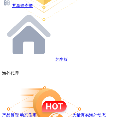
共享静态型
纯生版
海外代理
产品管理
动态住宅
大量真实海外动态