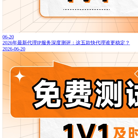
06-20
2026年最新代理IP服务深度测评：这五款快代理谁更稳定？
2026-06-20