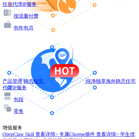
住宅代理IP服务
按流量付费
包年包月
产品管理
静态住宅
纯净独享海外静态住宅
代理IP服务
包段
零售
增值服务
OpenClaw Skill
查看详情>
专属Chorme插件
查看详情>
学生优