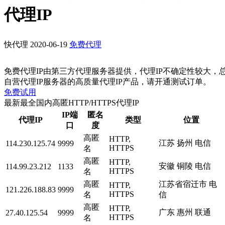
代理IP
快代理
2020-06-19
免费代理
免费代理IP由第三方代理服务器提供，代理IP不确定性较大，
自营代理IP服务器的高质量代理IP产品，请开通测试订单。
免费试用
最新最全国内高匿HTTP/HTTPS代理IP
IP端
匿名
代理IP
类型
位置
口
度
高匿
HTTP,
江苏 扬州 电信
114.230.125.74
9999
HTTPS
名
高匿
HTTP,
安徽 铜陵 电信
114.99.23.212
1133
HTTPS
名
高匿
江苏省宿迁市 电
HTTP,
121.226.188.83
9999
HTTPS
名
信
高匿
HTTP,
广东 惠州 联通
27.40.125.54
9999
HTTPS
名