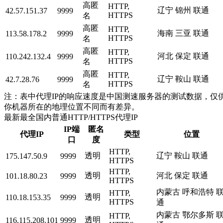
高匿
HTTP,
辽宁 锦州 联通
42.57.151.37
9999
HTTPS
名
高匿
HTTP,
海南 三亚 联通
113.58.178.2
9999
HTTPS
名
高匿
HTTP,
河北 保定 联通
110.242.132.4
9999
HTTPS
名
高匿
HTTP,
辽宁 鞍山 联通
42.7.28.76
9999
HTTPS
名
注：表中代理IP的响应速度是中国测速服务器的测试数据，仅供
你机器所在的地理位置不同而有差异。
最新最全国内普通HTTP/HTTPS代理IP
IP端
匿名
代理IP
类型
位置
口
度
HTTP,
透明
辽宁 鞍山 联通
175.147.50.9
9999
HTTPS
HTTP,
透明
河北 保定 联通
101.18.80.23
9999
HTTPS
内蒙古 呼和浩特 
HTTP,
透明
110.18.153.35
9999
HTTPS
通
内蒙古 鄂尔多斯 
HTTP,
透明
116.115.208.101
9999