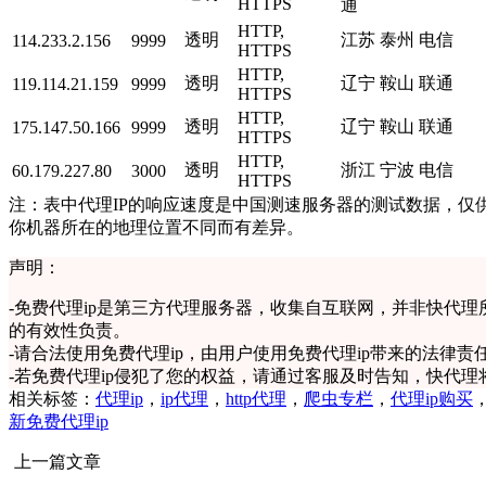
HTTPS
通
HTTP,
透明
江苏 泰州 电信
114.233.2.156
9999
HTTPS
HTTP,
透明
辽宁 鞍山 联通
119.114.21.159
9999
HTTPS
HTTP,
透明
辽宁 鞍山 联通
175.147.50.166
9999
HTTPS
HTTP,
透明
浙江 宁波 电信
60.179.227.80
3000
HTTPS
注：表中代理IP的响应速度是中国测速服务器的测试数据，仅供
你机器所在的地理位置不同而有差异。
声明：
-
免费代理ip是第三方代理服务器，收集自互联网，并非快代理
的有效性负责。
-
请合法使用免费代理ip，由用户使用免费代理ip带来的法律责
-
若免费代理ip侵犯了您的权益，请通过客服及时告知，快代理
相关标签：
代理ip
，
ip代理
，
http代理
，
爬虫专栏
，
代理ip购买
新免费代理ip
上一篇文章