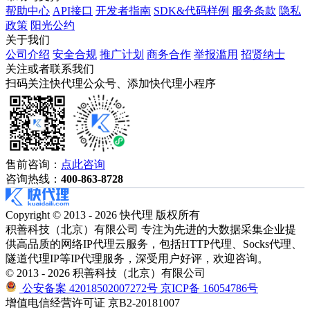
帮助中心
API接口
开发者指南
SDK&代码样例
服务条款
隐私
政策
阳光公约
关于我们
公司介绍
安全合规
推广计划
商务合作
举报滥用
招贤纳士
关注或者联系我们
扫码关注快代理公众号、添加快代理小程序
售前咨询：
点此咨询
咨询热线：
400-863-8728
Copyright © 2013 - 2026 快代理 版权所有
积善科技（北京）有限公司 专注为先进的大数据采集企业提
供高品质的网络IP代理云服务，包括HTTP代理、Socks代理、
隧道代理IP等IP代理服务，深受用户好评，欢迎咨询。
© 2013 - 2026 积善科技（北京）有限公司
公安备案 42018502007272号
京ICP备 16054786号
增值电信经营许可证 京B2-20181007