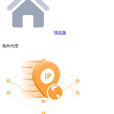
纯生版
海外代理