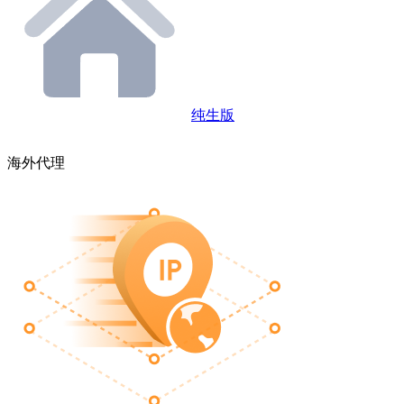
纯生版
海外代理