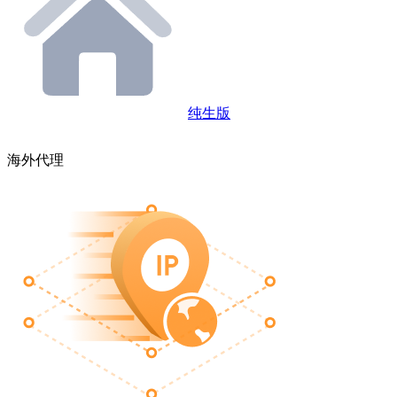
纯生版
海外代理