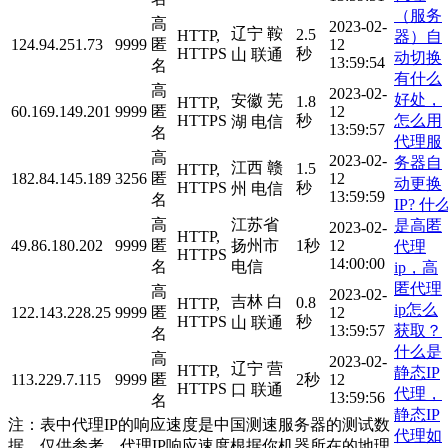
（服务
高
2023-02-
辽宁 鞍
2.5
HTTP,
器）自
124.94.251.73
9999
匿
12
HTTPS
秒
山 联通
动切换
13:59:54
名
有什么
高
2023-02-
好处，
安徽 芜
1.8
HTTP,
60.169.149.201
9999
匿
12
怎么用
HTTPS
秒
湖 电信
13:59:57
名
代理服
高
2023-02-
务器自
江西 赣
1.5
HTTP,
182.84.145.189
3256
匿
12
动更换
HTTPS
秒
州 电信
13:59:59
名
IP?
什
高
江苏省
是高匿
2023-02-
HTTP,
49.86.180.202
9999
匿
扬州市
1秒
12
代理
HTTPS
14:00:00
名
电信
ip，高
匿代理
高
2023-02-
吉林 白
0.8
HTTP,
ip怎么
122.143.228.25
9999
匿
12
HTTPS
秒
山 联通
获取？
13:59:57
名
什么是
高
2023-02-
辽宁 营
HTTP,
静态IP
113.229.7.115
9999
匿
2秒
12
HTTPS
口 联通
代理，
13:59:56
名
静态IP
注：表中代理IP的响应速度是中国测速服务器的测试数
代理如
据，仅供参考。代理IP响应速度根据你机器所在的地理