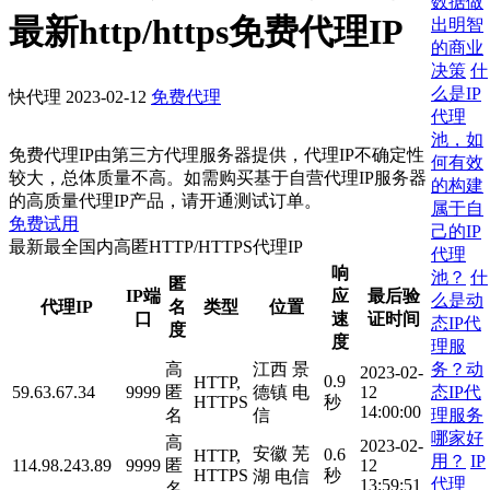
数据做
最新http/https免费代理IP
出明智
的商业
决策
什
么是IP
快代理
2023-02-12
免费代理
代理
池，如
免费代理IP由第三方代理服务器提供，代理IP不确定性
何有效
较大，总体质量不高。如需购买基于自营代理IP服务器
的构建
的高质量代理IP产品，请开通测试订单。
属于自
免费试用
己的IP
最新最全国内高匿HTTP/HTTPS代理IP
代理
响
池？
什
匿
IP端
应
最后验
么是动
代理IP
名
类型
位置
口
速
证时间
态IP代
度
度
理服
务？动
高
江西 景
2023-02-
0.9
HTTP,
态IP代
59.63.67.34
9999
匿
德镇 电
12
HTTPS
秒
14:00:00
理服务
名
信
哪家好
高
2023-02-
安徽 芜
0.6
HTTP,
用？
IP
114.98.243.89
9999
匿
12
HTTPS
秒
湖 电信
代理
13:59:51
名