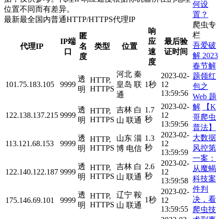
何设
位置不同而有差异。
置？
最新最全国内普通HTTP/HTTPS代理IP
爬虫专
响
栏
匿
IP端
应
最后验
吾爱破
代理IP
名
类型
位置
口
速
证时间
解 2023
度
度
春节解
河北 秦
2023-02-
题领红
透
HTTP,
101.75.183.105
9999
皇岛 联
1秒
12
包之
HTTPS
明
13:59:56
通
Web 题
2023-02-
解
【K
透
吉林 白
1.7
HTTP,
122.138.137.215
9999
12
哥爬虫
秒
HTTPS
明
山 联通
13:59:56
普法】
2023-02-
大数据
透
山东 淄
1.3
HTTP,
113.121.68.153
9999
12
秒
风控第
HTTPS
明
博 电信
13:59:59
一案：
2023-02-
透
吉林 白
2.6
HTTP,
从魔蝎
122.140.122.187
9999
12
秒
HTTPS
明
山 联通
科技案
13:59:58
件判
2023-02-
透
辽宁 鞍
HTTP,
决，看
1秒
175.146.69.101
9999
12
HTTPS
明
山 联通
13:59:55
爬虫技