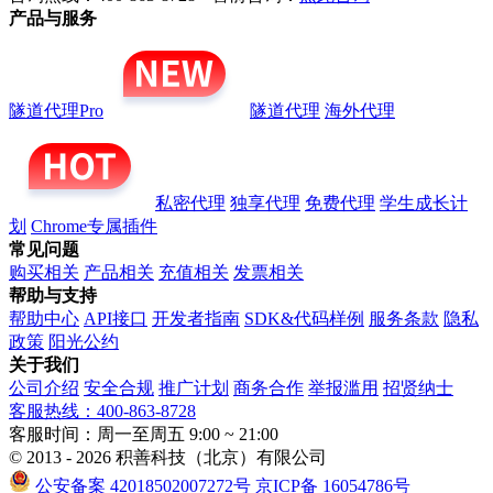
产品与服务
隧道代理Pro
隧道代理
海外代理
私密代理
独享代理
免费代理
学生成长计
划
Chrome专属插件
常见问题
购买相关
产品相关
充值相关
发票相关
帮助与支持
帮助中心
API接口
开发者指南
SDK&代码样例
服务条款
隐私
政策
阳光公约
关于我们
公司介绍
安全合规
推广计划
商务合作
举报滥用
招贤纳士
客服热线：400-863-8728
客服时间：周一至周五 9:00 ~ 21:00
© 2013 - 2026 积善科技（北京）有限公司
公安备案 42018502007272号
京ICP备 16054786号