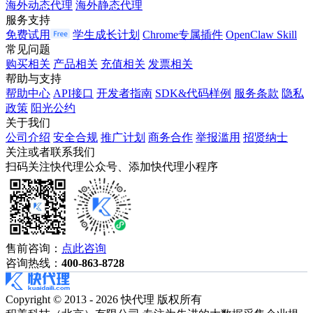
海外动态代理
海外静态代理
服务支持
免费试用
学生成长计划
Chrome专属插件
OpenClaw Skill
常见问题
购买相关
产品相关
充值相关
发票相关
帮助与支持
帮助中心
API接口
开发者指南
SDK&代码样例
服务条款
隐私
政策
阳光公约
关于我们
公司介绍
安全合规
推广计划
商务合作
举报滥用
招贤纳士
关注或者联系我们
扫码关注快代理公众号、添加快代理小程序
售前咨询：
点此咨询
咨询热线：
400-863-8728
Copyright © 2013 - 2026 快代理 版权所有