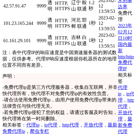
术刑事
2023-02-
透
辽宁 鞍
1.2
HTTP,
42.57.91.47
9999
12
边界
秒
HTTPS
明
山 联通
13:59:53
免费代
2023-02-
理
透
河北 邯
HTTP,
1秒
101.23.165.244
9999
12
2023年
HTTPS
明
郸 联通
13:59:55
02月12
2023-02-
透
吉林 白
HTTP,
日10时
1秒
61.161.29.101
9999
12
HTTPS
明
山 联通
国内最
13:59:51
新
注：表中代理IP的响应速度是中国测速服务器的测试数
http/http
据，仅供参考。代理IP响应速度根据你机器所在的地理
免费代
位置不同而有差异。
理IP
相关标
声明：
签
-
免费代理ip是第三方代理服务器，收集自互联网，并非
代理
快代理所有，快代理不对免费代理ip的有效性负责。
ip
，
ip
-
请合法使用免费代理ip，由用户使用免费代理ip带来的
理
，
htt
法律责任与快代理无关。
代理
，
-
若免费代理ip侵犯了您的权益，请通过客服及时告知，
开放代
快代理将在第一时间删除。
理
，
最
相关标签：
代理ip
，
ip代理
，
http代理
，
开放代理
，
最新
新免费
免费代理ip
，
爬虫专栏
代理