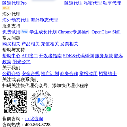
隧道代理Pro
隧道代理
私密代理
独享代理
海外代理
海外动态代理
海外静态代理
服务支持
免费试用
学生成长计划
Chrome专属插件
OpenClaw Skill
常见问题
购买相关
产品相关
充值相关
发票相关
帮助与支持
帮助中心
API接口
开发者指南
SDK&代码样例
服务条款
隐私
政策
阳光公约
关于我们
公司介绍
安全合规
推广计划
商务合作
举报滥用
招贤纳士
关注或者联系我们
扫码关注快代理公众号、添加快代理小程序
售前咨询：
点此咨询
咨询热线：
400-863-8728