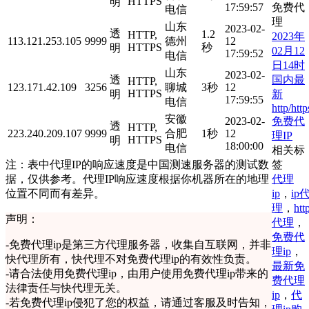
HTTPS
明
免费代
17:59:57
电信
理
山东
2023-02-
透
1.2
HTTP,
2023年
113.121.253.105
9999
德州
12
HTTPS
秒
明
02月12
17:59:52
电信
日14时
山东
2023-02-
国内最
透
HTTP,
123.171.42.109
3256
聊城
3秒
12
HTTPS
新
明
17:59:55
电信
http/http
安徽
免费代
2023-02-
透
HTTP,
223.240.209.107
9999
合肥
1秒
12
理IP
HTTPS
明
18:00:00
电信
相关标
签
注：表中代理IP的响应速度是中国测速服务器的测试数
代理
据，仅供参考。代理IP响应速度根据你机器所在的地理
ip
，
ip
位置不同而有差异。
理
，
htt
声明：
代理
，
免费代
-
免费代理ip是第三方代理服务器，收集自互联网，并非
理ip
，
快代理所有，快代理不对免费代理ip的有效性负责。
最新免
-
请合法使用免费代理ip，由用户使用免费代理ip带来的
费代理
法律责任与快代理无关。
ip
，
代
-
若免费代理ip侵犯了您的权益，请通过客服及时告知，