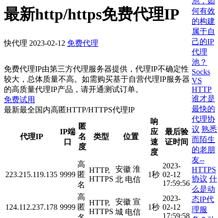
池，如
最新http/https免费代理IP
何有效
的构建
属于自
己的IP
快代理
2023-02-12
免费代理
代理
池？
免费代理IP由第三方代理服务器提供，代理IP不确定性
Socks
较大，总体质量不高。如需购买基于自营代理IP服务器
VS
HTTP
的高质量代理IP产品，请开通测试订单。
谁才是
免费试用
最快的
最新最全国内高匿HTTP/HTTPS代理IP
代理协
响
匿
议
熟悉
IP端
应
最后验
代理IP
名
类型
位置
而陌生
口
速
证时间
度
的老朋
度
友--
高
2023-
安徽 淮
HTTPS
HTTP,
223.215.119.135
9999
匿
1秒
02-12
协议
什
HTTPS
北 电信
17:59:56
名
么是动
高
2023-
态IP代
安徽 宣
HTTP,
124.112.237.178
9999
匿
1秒
02-12
理服
HTTPS
城 电信
17:59:58
名