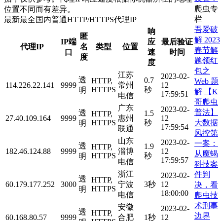
爬虫专
位置不同而有差异。
栏
最新最全国内普通HTTP/HTTPS代理IP
吾爱破
响
匿
解 2023
IP端
应
最后验证
代理IP
名
类型
位置
春节解
口
速
时间
度
题领红
度
包之
江苏
2023-02-
透
0.7
HTTP,
Web 题
114.226.22.141
9999
常州
12
HTTPS
秒
明
解
【K
17:59:51
电信
哥爬虫
广东
2023-02-
普法】
透
1.5
HTTP,
27.40.109.164
9999
惠州
12
大数据
HTTPS
秒
明
17:59:54
联通
风控第
山东
2023-02-
一案：
透
1.9
HTTP,
182.46.124.88
9999
淄博
12
从魔蝎
HTTPS
秒
明
17:59:57
电信
科技案
浙江
件判
2023-02-
透
HTTP,
60.179.177.252
3000
宁波
3秒
12
决，看
HTTPS
明
18:00:00
电信
爬虫技
术刑事
安徽
2023-02-
透
HTTP,
边界
60.168.80.57
9999
合肥
1秒
12