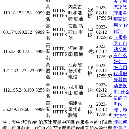
务？动
高
内蒙古
态IP代
2023-
2.6
HTTP,
110.18.153.158
9999
匿
呼和浩
02-12
理服务
HTTPS
秒
17:59:54
名
特 联通
哪家好
用？
IP
高
安徽 马
2023-
1.2
HTTP,
代理
60.174.190.232
9999
匿
鞍山 电
02-12
HTTPS
秒
（服务
17:59:55
名
信
器）自
高
2023-
河南 濮
HTTP,
动切换
115.53.30.173
9999
匿
3秒
02-12
HTTPS
阳 联通
有什么
17:59:52
名
好处，
高
江苏省
2023-
怎么用
1.8
HTTP,
121.233.227.223
9999
匿
扬州市
02-12
HTTPS
秒
代理服
17:59:53
名
电信
务器自
高
2023-
动更换
四川 眉
HTTP,
112.195.243.190
3256
匿
1秒
02-12
IP?
什
HTTPS
山 联通
17:59:55
名
是静态
高
福建省
IP代
2023-
2.6
HTTP,
36.249.119.60
9999
匿
泉州市
02-12
理，静
HTTPS
秒
17:59:56
名
联通
态IP代
理如何
注：表中代理IP的响应速度是中国测速服务器的测试数
设置？
据，仅供参考。代理IP响应速度根据你机器所在的地理