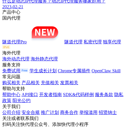
什么是动态IP代理服务？动态IP代理服务哪家好用？
2023-02-21
产品中心
国内代理
隧道代理Pro
隧道代理
私密代理
独享代理
海外代理
海外动态代理
海外静态代理
服务支持
免费试用
学生成长计划
Chrome专属插件
OpenClaw Skill
常见问题
购买相关
产品相关
充值相关
发票相关
帮助与支持
帮助中心
API接口
开发者指南
SDK&代码样例
服务条款
隐私
政策
阳光公约
关于我们
公司介绍
安全合规
推广计划
商务合作
举报滥用
招贤纳士
关注或者联系我们
扫码关注快代理公众号、添加快代理小程序