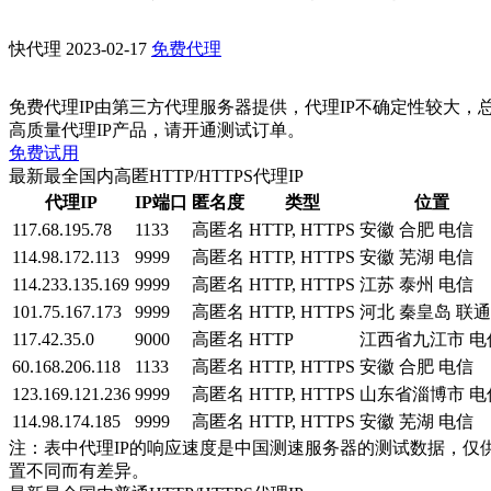
快代理
2023-02-17
免费代理
免费代理IP由第三方代理服务器提供，代理IP不确定性较大，
高质量代理IP产品，请开通测试订单。
免费试用
最新最全国内高匿HTTP/HTTPS代理IP
代理IP
IP端口
匿名度
类型
位置
117.68.195.78
1133
高匿名
HTTP, HTTPS
安徽 合肥 电信
114.98.172.113
9999
高匿名
HTTP, HTTPS
安徽 芜湖 电信
114.233.135.169
9999
高匿名
HTTP, HTTPS
江苏 泰州 电信
101.75.167.173
9999
高匿名
HTTP, HTTPS
河北 秦皇岛 联通
117.42.35.0
9000
高匿名
HTTP
江西省九江市 电
60.168.206.118
1133
高匿名
HTTP, HTTPS
安徽 合肥 电信
123.169.121.236
9999
高匿名
HTTP, HTTPS
山东省淄博市 电
114.98.174.185
9999
高匿名
HTTP, HTTPS
安徽 芜湖 电信
注：表中代理IP的响应速度是中国测速服务器的测试数据，仅
置不同而有差异。