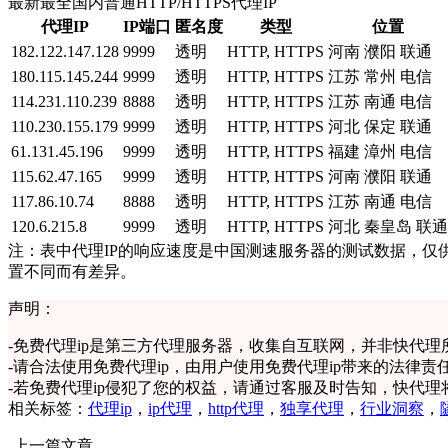
最新最全国内普通HTTP/HTTPS代理IP
代理IP
IP端口
匿名度
类型
位置
182.122.147.128
9999
透明
HTTP, HTTPS
河南 濮阳 联通
180.115.145.244
9999
透明
HTTP, HTTPS
江苏 常州 电信
114.231.110.239
8888
透明
HTTP, HTTPS
江苏 南通 电信
110.230.155.179
9999
透明
HTTP, HTTPS
河北 保定 联通
61.131.45.196
9999
透明
HTTP, HTTPS
福建 漳州 电信
115.62.47.165
9999
透明
HTTP, HTTPS
河南 濮阳 联通
117.86.10.74
8888
透明
HTTP, HTTPS
江苏 南通 电信
120.6.215.8
9999
透明
HTTP, HTTPS
河北 秦皇岛 联通
注：表中代理IP的响应速度是中国测速服务器的测试数据，仅
置不同而有差异。
声明：
-
免费代理ip是第三方代理服务器，收集自互联网，并非快代理
-
请合法使用免费代理ip，由用户使用免费代理ip带来的法律责
-
若免费代理ip侵犯了您的权益，请通过客服及时告知，快代理
相关标签：
代理ip
，
ip代理
，
http代理
，
独享代理
，
行业洞察
，
上一篇文章