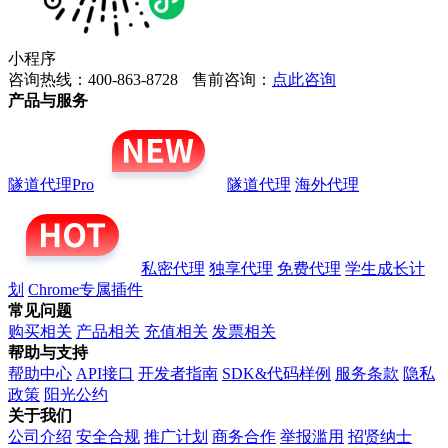
小程序
咨询热线：400-863-8728
售前咨询：
点此咨询
产品与服务
隧道代理Pro
隧道代理
海外代理
私密代理
独享代理
免费代理
学生成长计
划
Chrome专属插件
常见问题
购买相关
产品相关
充值相关
发票相关
帮助与支持
帮助中心
API接口
开发者指南
SDK&代码样例
服务条款
隐私
政策
阳光公约
关于我们
公司介绍
安全合规
推广计划
商务合作
举报滥用
招贤纳士