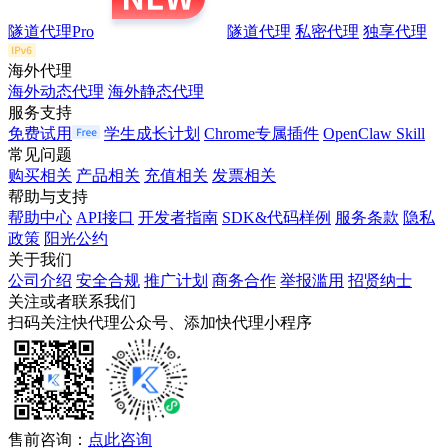
隧道代理Pro
隧道代理
私密代理
独享代理
海外代理
海外动态代理
海外静态代理
服务支持
免费试用
学生成长计划
Chrome专属插件
OpenClaw Skill
常见问题
购买相关
产品相关
充值相关
发票相关
帮助与支持
帮助中心
API接口
开发者指南
SDK&代码样例
服务条款
隐私
政策
阳光公约
关于我们
公司介绍
安全合规
推广计划
商务合作
举报滥用
招贤纳士
关注或者联系我们
扫码关注快代理公众号、添加快代理小程序
售前咨询：
点此咨询