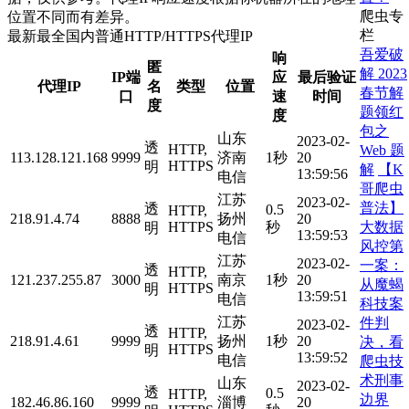
爬虫专
位置不同而有差异。
栏
最新最全国内普通HTTP/HTTPS代理IP
吾爱破
响
匿
解 2023
IP端
应
最后验证
代理IP
名
类型
位置
春节解
口
速
时间
度
题领红
度
包之
山东
2023-02-
透
HTTP,
Web 题
113.128.121.168
9999
济南
1秒
20
HTTPS
明
解
【K
13:59:56
电信
哥爬虫
江苏
2023-02-
普法】
透
0.5
HTTP,
218.91.4.74
8888
扬州
20
大数据
HTTPS
秒
明
13:59:53
电信
风控第
江苏
2023-02-
一案：
透
HTTP,
121.237.255.87
3000
南京
1秒
20
从魔蝎
HTTPS
明
13:59:51
电信
科技案
江苏
件判
2023-02-
透
HTTP,
218.91.4.61
9999
扬州
1秒
20
决，看
HTTPS
明
13:59:52
电信
爬虫技
术刑事
山东
2023-02-
透
0.5
HTTP,
边界
182.46.86.160
9999
淄博
20