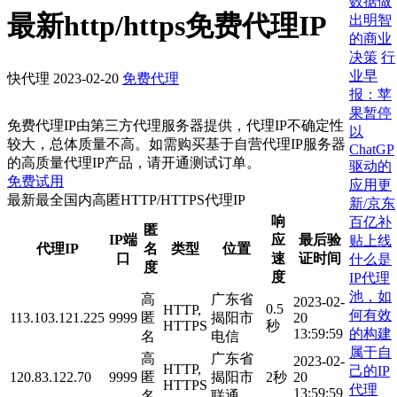
数据做
最新http/https免费代理IP
出明智
的商业
决策
行
业早
快代理
2023-02-20
免费代理
报：苹
果暂停
免费代理IP由第三方代理服务器提供，代理IP不确定性
以
较大，总体质量不高。如需购买基于自营代理IP服务器
ChatGP
的高质量代理IP产品，请开通测试订单。
驱动的
免费试用
应用更
最新最全国内高匿HTTP/HTTPS代理IP
新/京东
响
百亿补
匿
IP端
应
最后验
贴上线
代理IP
名
类型
位置
口
速
证时间
什么是
度
度
IP代理
池，如
高
广东省
2023-02-
0.5
HTTP,
何有效
113.103.121.225
9999
匿
揭阳市
20
HTTPS
秒
的构建
13:59:59
名
电信
属于自
高
广东省
2023-02-
HTTP,
己的IP
120.83.122.70
9999
匿
揭阳市
2秒
20
HTTPS
代理
13:59:59
名
联通