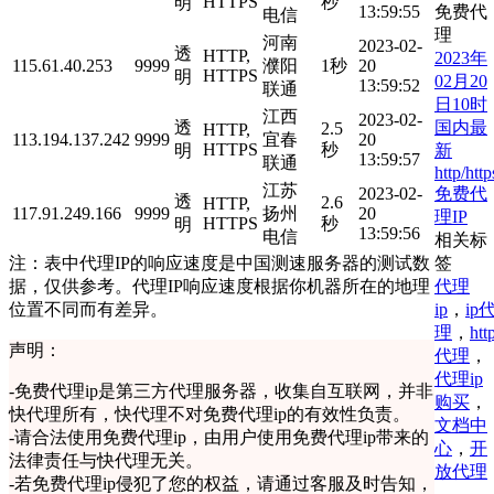
HTTPS
秒
明
免费代
13:59:55
电信
理
河南
2023-02-
透
HTTP,
2023年
115.61.40.253
9999
濮阳
1秒
20
HTTPS
明
02月20
13:59:52
联通
日10时
江西
2023-02-
国内最
透
2.5
HTTP,
113.194.137.242
9999
宜春
20
HTTPS
秒
新
明
13:59:57
联通
http/http
江苏
免费代
2023-02-
透
2.6
HTTP,
117.91.249.166
9999
扬州
20
理IP
HTTPS
秒
明
13:59:56
电信
相关标
签
注：表中代理IP的响应速度是中国测速服务器的测试数
代理
据，仅供参考。代理IP响应速度根据你机器所在的地理
ip
，
ip
位置不同而有差异。
理
，
htt
声明：
代理
，
代理ip
-
免费代理ip是第三方代理服务器，收集自互联网，并非
购买
，
快代理所有，快代理不对免费代理ip的有效性负责。
文档中
-
请合法使用免费代理ip，由用户使用免费代理ip带来的
心
，
开
法律责任与快代理无关。
放代理
-
若免费代理ip侵犯了您的权益，请通过客服及时告知，