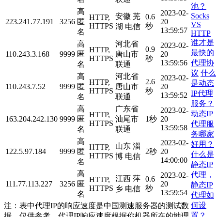
池？
高
2023-02-
Socks
安徽 芜
0.6
HTTP,
223.241.77.191
3256
匿
20
VS
HTTPS
秒
湖 电信
13:59:57
名
HTTP
谁才是
高
河北省
2023-02-
0.9
HTTP,
最快的
110.243.3.168
9999
匿
唐山市
20
HTTPS
秒
代理协
13:59:56
名
联通
议
什么
高
河北省
2023-02-
2.6
HTTP,
是动态
110.243.7.52
9999
匿
唐山市
20
HTTPS
秒
IP代理
13:59:52
名
联通
服务？
高
广东省
2023-02-
动态IP
HTTP,
163.204.242.130
9999
匿
汕尾市
1秒
20
HTTPS
代理服
13:59:58
名
联通
务哪家
高
2023-02-
好用？
山东 淄
HTTP,
122.5.97.184
9999
匿
2秒
20
什么是
HTTPS
博 电信
14:00:00
名
静态IP
高
代理，
2023-02-
江西 萍
0.6
HTTP,
111.77.113.227
3256
匿
20
静态IP
HTTPS
秒
乡 电信
13:59:54
名
代理如
何设
注：表中代理IP的响应速度是中国测速服务器的测试数
置？
据，仅供参考。代理IP响应速度根据你机器所在的地理