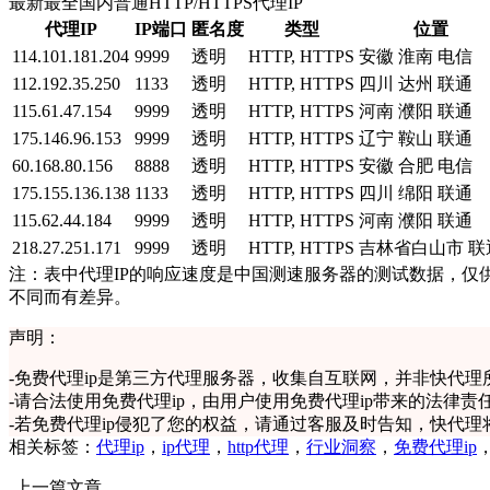
最新最全国内普通HTTP/HTTPS代理IP
代理IP
IP端口
匿名度
类型
位置
114.101.181.204
9999
透明
HTTP, HTTPS
安徽 淮南 电信
112.192.35.250
1133
透明
HTTP, HTTPS
四川 达州 联通
115.61.47.154
9999
透明
HTTP, HTTPS
河南 濮阳 联通
175.146.96.153
9999
透明
HTTP, HTTPS
辽宁 鞍山 联通
60.168.80.156
8888
透明
HTTP, HTTPS
安徽 合肥 电信
175.155.136.138
1133
透明
HTTP, HTTPS
四川 绵阳 联通
115.62.44.184
9999
透明
HTTP, HTTPS
河南 濮阳 联通
218.27.251.171
9999
透明
HTTP, HTTPS
吉林省白山市 联
注：表中代理IP的响应速度是中国测速服务器的测试数据，仅
不同而有差异。
声明：
-
免费代理ip是第三方代理服务器，收集自互联网，并非快代理
-
请合法使用免费代理ip，由用户使用免费代理ip带来的法律责
-
若免费代理ip侵犯了您的权益，请通过客服及时告知，快代理
相关标签：
代理ip
，
ip代理
，
http代理
，
行业洞察
，
免费代理ip
上一篇文章