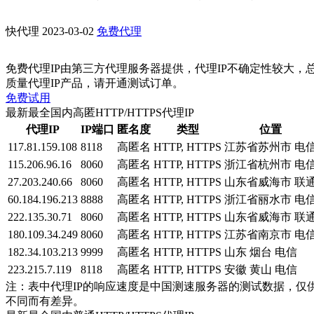
快代理
2023-03-02
免费代理
免费代理IP由第三方代理服务器提供，代理IP不确定性较大，
质量代理IP产品，请开通测试订单。
免费试用
最新最全国内高匿HTTP/HTTPS代理IP
代理IP
IP端口
匿名度
类型
位置
117.81.159.108
8118
高匿名
HTTP, HTTPS
江苏省苏州市 电
115.206.96.16
8060
高匿名
HTTP, HTTPS
浙江省杭州市 电
27.203.240.66
8060
高匿名
HTTP, HTTPS
山东省威海市 联
60.184.196.213
8888
高匿名
HTTP, HTTPS
浙江省丽水市 电
222.135.30.71
8060
高匿名
HTTP, HTTPS
山东省威海市 联
180.109.34.249
8060
高匿名
HTTP, HTTPS
江苏省南京市 电
182.34.103.213
9999
高匿名
HTTP, HTTPS
山东 烟台 电信
223.215.7.119
8118
高匿名
HTTP, HTTPS
安徽 黄山 电信
注：表中代理IP的响应速度是中国测速服务器的测试数据，仅
不同而有差异。