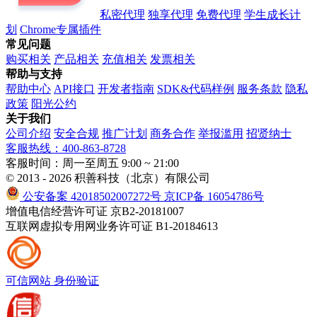
私密代理
独享代理
免费代理
学生成长计
划
Chrome专属插件
常见问题
购买相关
产品相关
充值相关
发票相关
帮助与支持
帮助中心
API接口
开发者指南
SDK&代码样例
服务条款
隐私
政策
阳光公约
关于我们
公司介绍
安全合规
推广计划
商务合作
举报滥用
招贤纳士
客服热线：400-863-8728
客服时间：周一至周五 9:00 ~ 21:00
© 2013 - 2026 积善科技（北京）有限公司
公安备案 42018502007272号
京ICP备 16054786号
增值电信经营许可证 京B2-20181007
互联网虚拟专用网业务许可证 B1-20184613
可信网站
身份验证