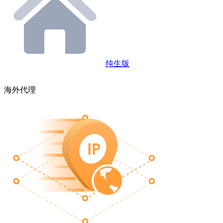
纯生版
海外代理