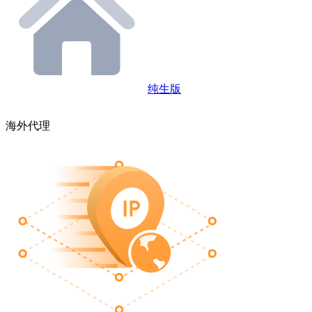
纯生版
海外代理