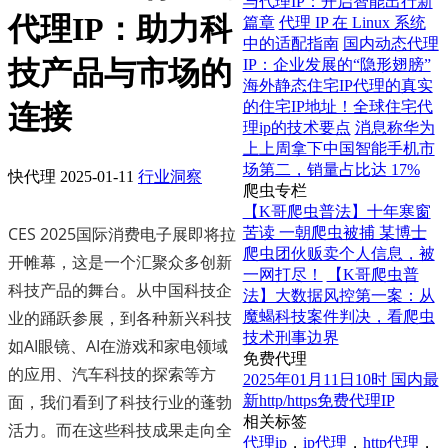
与代理IP：开启智能出行新
代理IP：助力科
篇章
代理 IP 在 Linux 系统
中的适配指南
国内动态代理
技产品与市场的
IP：企业发展的“隐形翅膀”
海外静态住宅IP代理的真实
的住宅IP地址！全球住宅代
连接
理ip的技术要点
消息称华为
上上周拿下中国智能手机市
场第二，销量占比达 17%
快代理
2025-01-11
行业洞察
爬虫专栏
【K哥爬虫普法】十年寒窗
CES 2025国际消费电子展即将拉
苦读 一朝爬虫被捕 某博士
爬虫团伙贩卖个人信息，被
开帷幕，这是一个汇聚众多创新
一网打尽！
【K哥爬虫普
科技产品的舞台。从中国科技企
法】大数据风控第一案：从
业的踊跃参展，到各种新兴科技
魔蝎科技案件判决，看爬虫
技术刑事边界
如AI眼镜、AI在游戏和家电领域
免费代理
的应用、汽车科技的探索等方
2025年01月11日10时 国内最
面，我们看到了科技行业的蓬勃
新http/https免费代理IP
相关标签
活力。而在这些科技成果走向全
代理ip
，
ip代理
，
http代理
，