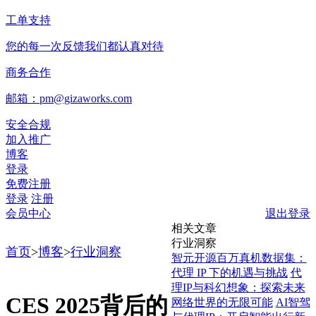
工单支持
您的每一次反馈我们都认真对待
商务合作
邮箱：pm@gizaworks.com
安全合规
加入推广
博客
登录
免费注册
登录
注册
会员中心
退出登录
相关文章
行业洞察
首页
>
博客
>
行业洞察
智元开源百万真机数据集：
代理 IP 下的机遇与挑战
代
理IP与科幻想象：探索未来
CES 2025背后的
网络世界的无限可能
AI智驾