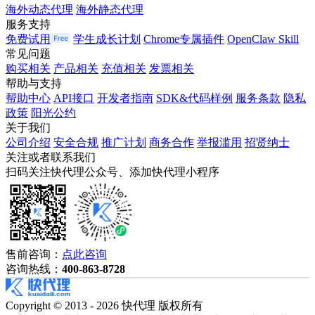
海外动态代理
海外静态代理
服务支持
免费试用
学生成长计划
Chrome专属插件
OpenClaw Skill
常见问题
购买相关
产品相关
充值相关
发票相关
帮助与支持
帮助中心
API接口
开发者指南
SDK&代码样例
服务条款
隐私
政策
阳光公约
关于我们
公司介绍
安全合规
推广计划
商务合作
举报滥用
招贤纳士
关注或者联系我们
扫码关注快代理公众号、添加快代理小程序
售前咨询：
点此咨询
咨询热线：
400-863-8728
Copyright © 2013 - 2026 快代理 版权所有