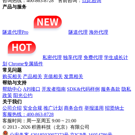
咨询热线：400-863-8728
售前咨询：
点此咨询
产品与服务
隧道代理Pro
隧道代理
海外代理
私密代理
独享代理
免费代理
学生成长计
划
Chrome专属插件
常见问题
购买相关
产品相关
充值相关
发票相关
帮助与支持
帮助中心
API接口
开发者指南
SDK&代码样例
服务条款
隐私
政策
阳光公约
关于我们
公司介绍
安全合规
推广计划
商务合作
举报滥用
招贤纳士
客服热线：400-863-8728
客服时间：周一至周五 9:00 ~ 21:00
© 2013 - 2026 积善科技（北京）有限公司
公安备案 42018502007272号
京ICP备 16054786号