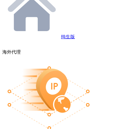
纯生版
海外代理