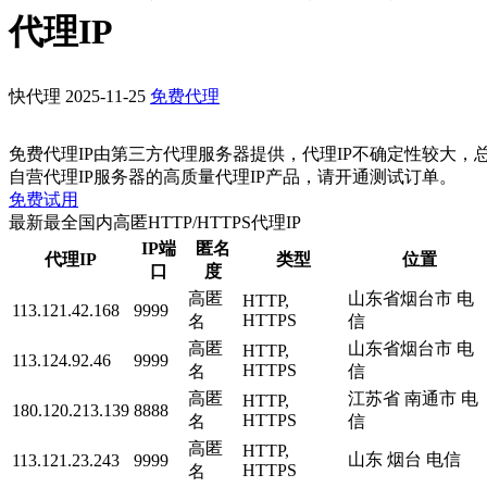
代理IP
快代理
2025-11-25
免费代理
免费代理IP由第三方代理服务器提供，代理IP不确定性较大，
自营代理IP服务器的高质量代理IP产品，请开通测试订单。
免费试用
最新最全国内高匿HTTP/HTTPS代理IP
IP端
匿名
代理IP
类型
位置
口
度
高匿
山东省烟台市 电
HTTP,
113.121.42.168
9999
HTTPS
名
信
高匿
山东省烟台市 电
HTTP,
113.124.92.46
9999
HTTPS
名
信
高匿
江苏省 南通市 电
HTTP,
180.120.213.139
8888
HTTPS
名
信
高匿
HTTP,
山东 烟台 电信
113.121.23.243
9999
HTTPS
名