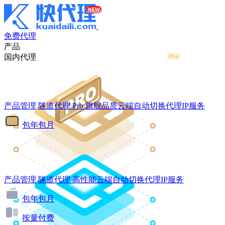
免费代理
产品
国内代理
产品管理
隧道代理
Pro
旗舰品质云端自动切换代理IP服务
包年包月
产品管理
隧道代理
高性能云端自动切换代理IP服务
包年包月
按量付费