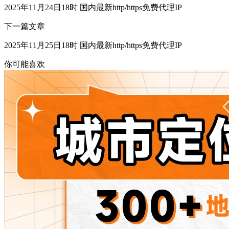
2025年11月24日18时 国内最新http/https免费代理IP
下一篇文章
2025年11月25日18时 国内最新http/https免费代理IP
你可能喜欢