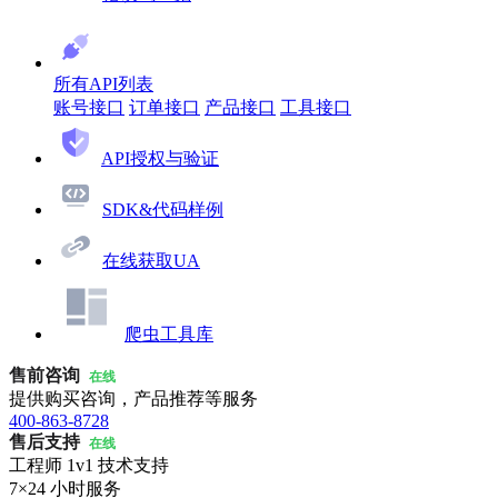
所有API列表
账号接口
订单接口
产品接口
工具接口
API授权与验证
SDK&代码样例
在线获取UA
爬虫工具库
售前咨询
在线
提供购买咨询，产品推荐等服务
400-863-8728
售后支持
在线
工程师 1v1 技术支持
7×24 小时服务