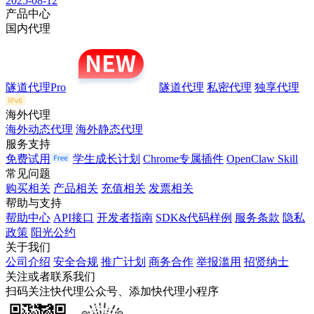
2025-08-12
产品中心
国内代理
隧道代理Pro
隧道代理
私密代理
独享代理
海外代理
海外动态代理
海外静态代理
服务支持
免费试用
学生成长计划
Chrome专属插件
OpenClaw Skill
常见问题
购买相关
产品相关
充值相关
发票相关
帮助与支持
帮助中心
API接口
开发者指南
SDK&代码样例
服务条款
隐私
政策
阳光公约
关于我们
公司介绍
安全合规
推广计划
商务合作
举报滥用
招贤纳士
关注或者联系我们
扫码关注快代理公众号、添加快代理小程序