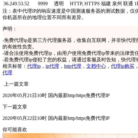
36.249.53.52
9999
透明
HTTP, HTTPS
福建 泉州 联通
1
注：表中代理IP的响应速度是中国测速服务器的测试数据，仅供
你机器所在的地理位置不同而有差异。
声明：
-
免费代理ip是第三方代理服务器，收集自互联网，并非快代理
的有效性负责。
-
请合法使用免费代理ip，由用户使用免费代理ip带来的法律责
-
若免费代理ip侵犯了您的权益，请通过客服及时告知，快代理
相关标签：
代理ip
，
ip代理
，
http代理
，
文档中心
，
代理ip购买
代理
上一篇文章
2020年05月21日10时 国内最新http/https免费代理IP
下一篇文章
2020年05月22日10时 国内最新http/https免费代理IP
你可能喜欢