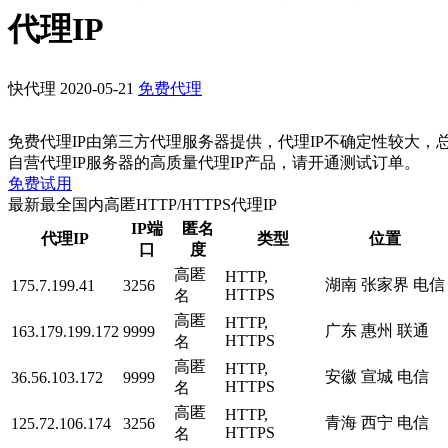
代理IP
快代理
2020-05-21
免费代理
免费代理IP由第三方代理服务器提供，代理IP不确定性较大，
自营代理IP服务器的高质量代理IP产品，请开通测试订单。
免费试用
最新最全国内高匿HTTP/HTTPS代理IP
IP端
匿名
代理IP
类型
位置
口
度
高匿
HTTP,
湖南 张家界 电信
175.7.199.41
3256
HTTPS
名
高匿
HTTP,
广东 惠州 联通
163.179.199.172
9999
HTTPS
名
高匿
HTTP,
安徽 宣城 电信
36.56.103.172
9999
HTTPS
名
高匿
HTTP,
青海 西宁 电信
125.72.106.174
3256
HTTPS
名