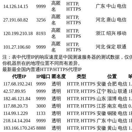
高匿
HTTP,
广东 中山 电信
14.126.14.15
9999
HTTPS
名
高匿
HTTP,
河北 唐山 电信
27.191.60.82
3256
HTTPS
名
高匿
HTTP,
浙江 绍兴 移动
120.199.210.18
8193
HTTPS
名
高匿
HTTP,
河北 保定 联通
101.27.106.60
9999
HTTPS
名
注：表中代理IP的响应速度是中国测速服务器的测试数据，仅供
你机器所在的地理位置不同而有差异。
最新最全国内普通HTTP/HTTPS代理IP
代理IP
IP端口
匿名度
类型
位置
117.68.192.241
9999
透明
HTTP, HTTPS
安徽 合肥 电信
1
42.57.89.95
9999
透明
HTTP, HTTPS
辽宁 鞍山 联通
1
182.46.121.84
9999
透明
HTTP, HTTPS
山东 淄博 电信
1
117.88.20.73
3000
透明
HTTP, HTTPS
江苏 南京 电信
0
114.99.1.229
1133
透明
HTTP, HTTPS
安徽 铜陵 电信
1
218.14.14.204
9999
透明
HTTP, HTTPS
广东 中山 电信
1
183.166.170.245
8888
透明
HTTP, HTTPS
安徽 黄山 电信
1