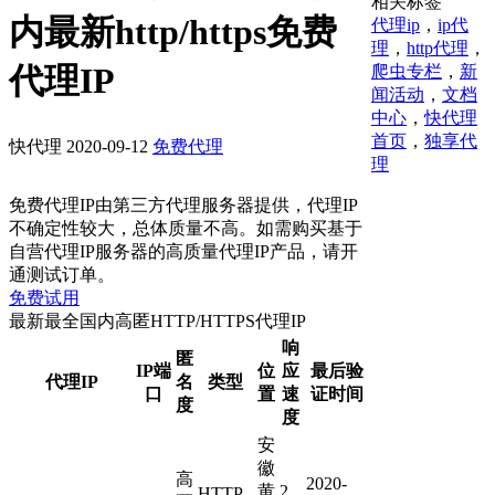
相关标签
内最新http/https免费
代理ip
，
ip代
理
，
http代理
，
代理IP
爬虫专栏
，
新
闻活动
，
文档
中心
，
快代理
首页
，
独享代
快代理
2020-09-12
免费代理
理
免费代理IP由第三方代理服务器提供，代理IP
不确定性较大，总体质量不高。如需购买基于
自营代理IP服务器的高质量代理IP产品，请开
通测试订单。
免费试用
最新最全国内高匿HTTP/HTTPS代理IP
响
匿
IP端
位
应
最后验
代理IP
名
类型
口
置
速
证时间
度
度
安
徽
高
2020-
黄
2
HTTP,