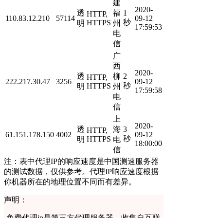
建
2020-
透
福
1
HTTP,
110.83.12.210
57114
09-12
秒
HTTPS
明
州
17:59:53
电
信
广
西
2020-
透
柳
2
HTTP,
222.217.30.47
3256
09-12
秒
HTTPS
明
州
17:59:58
电
信
上
2020-
透
海
3
HTTP,
61.151.178.150
4002
09-12
秒
HTTPS
明
电
18:00:00
信
注：表中代理IP的响应速度是中国测速服务器
的测试数据，仅供参考。代理IP响应速度根据
你机器所在的地理位置不同而有差异。
声明：
-
免费代理ip是第三方代理服务器，收集自互联