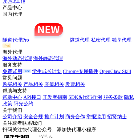
2025-04-18
产品中心
国内代理
隧道代理Pro
隧道代理
私密代理
独享代理
海外代理
海外动态代理
海外静态代理
服务支持
免费试用
学生成长计划
Chrome专属插件
OpenClaw Skill
常见问题
购买相关
产品相关
充值相关
发票相关
帮助与支持
帮助中心
API接口
开发者指南
SDK&代码样例
服务条款
隐私
政策
阳光公约
关于我们
公司介绍
安全合规
推广计划
商务合作
举报滥用
招贤纳士
关注或者联系我们
扫码关注快代理公众号、添加快代理小程序