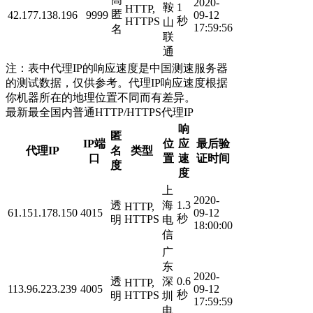
2020-
鞍
1
HTTP,
匿
42.177.138.196
9999
09-12
秒
HTTPS
山
17:59:56
名
联
通
注：表中代理IP的响应速度是中国测速服务器
的测试数据，仅供参考。代理IP响应速度根据
你机器所在的地理位置不同而有差异。
最新最全国内普通HTTP/HTTPS代理IP
响
匿
IP端
位
应
最后验
代理IP
名
类型
口
置
速
证时间
度
度
上
2020-
透
海
1.3
HTTP,
61.151.178.150
4015
09-12
秒
HTTPS
明
电
18:00:00
信
广
东
2020-
透
深
0.6
HTTP,
113.96.223.239
4005
09-12
秒
HTTPS
明
圳
17:59:59
电