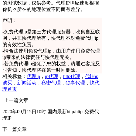
的测试数据，仅供参考。代理IP响应速度根据
你机器所在的地理位置不同而有差异。
声明：
-
免费代理ip是第三方代理服务器，收集自互联
网，并非快代理所有，快代理不对免费代理ip
的有效性负责。
-
请合法使用免费代理ip，由用户使用免费代理
ip带来的法律责任与快代理无关。
-
若免费代理ip侵犯了您的权益，请通过客服及
时告知，快代理将在第一时间删除。
相关标签：
代理ip
，
ip代理
，
http代理
，
代理ip
购买
，
新闻活动
，
私密代理
，
独享代理
，
快代
理首页
上一篇文章
2020年09月15日10时 国内最新http/https免费代
理IP
下一篇文章