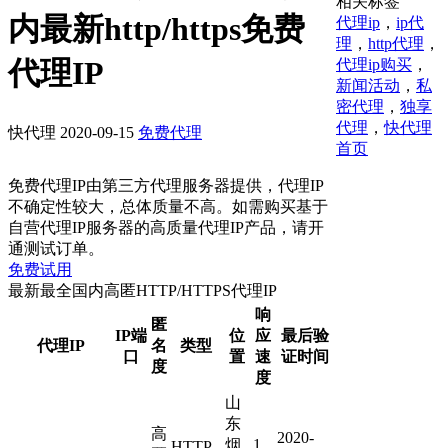
相关标签
内最新http/https免费
代理ip
，
ip代
理
，
http代理
，
代理IP
代理ip购买
，
新闻活动
，
私
密代理
，
独享
代理
，
快代理
快代理
2020-09-15
免费代理
首页
免费代理IP由第三方代理服务器提供，代理IP
不确定性较大，总体质量不高。如需购买基于
自营代理IP服务器的高质量代理IP产品，请开
通测试订单。
免费试用
最新最全国内高匿HTTP/HTTPS代理IP
响
匿
IP端
位
应
最后验
代理IP
名
类型
口
置
速
证时间
度
度
山
东
高
2020-
烟
1
HTTP,