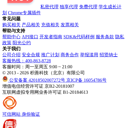
私密代理
独享代理
免费代理
学生成长计
划
Chrome专属插件
常见问题
购买相关
产品相关
充值相关
发票相关
帮助与支持
帮助中心
API接口
开发者指南
SDK&代码样例
服务条款
隐私
政策
阳光公约
关于我们
公司介绍
安全合规
推广计划
商务合作
举报滥用
招贤纳士
客服热线：400-863-8728
客服时间：周一至周五 9:00 ~ 21:00
© 2013 - 2026 积善科技（北京）有限公司
公安备案 42018502007272号
京ICP备 16054786号
增值电信经营许可证 京B2-20181007
互联网虚拟专用网业务许可证 B1-20184613
可信网站
身份验证