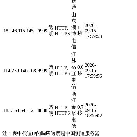
联
通
山
东
2020-
透
淄
1
HTTP,
182.46.115.145
9999
09-15
秒
HTTPS
明
博
17:59:53
电
信
江
苏
2020-
透
宿
0.6
HTTP,
114.239.146.168
9999
09-15
秒
HTTPS
明
迁
17:59:56
电
信
浙
江
2020-
透
金
0.7
HTTP,
183.154.54.112
8888
09-15
秒
HTTPS
明
华
18:00:02
电
信
注：表中代理IP的响应速度是中国测速服务器