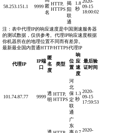
2020-
揭
1.8
HTTP,
匿
58.253.151.1
9999
09-15
秒
HTTPS
阳
18:00:02
名
联
通
注：表中代理IP的响应速度是中国测速服务器
的测试数据，仅供参考。代理IP响应速度根据
你机器所在的地理位置不同而有差异。
最新最全国内普通HTTP/HTTPS代理IP
响
匿
IP端
位
应
最后验
代理IP
名
类型
口
置
速
证时间
度
度
河
北
2020-
透
保
1.3
HTTP,
101.74.87.77
9999
09-15
秒
HTTPS
明
定
17:59:53
联
通
广
东
2020-
透
惠
0.7
HTTP,