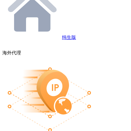
纯生版
海外代理