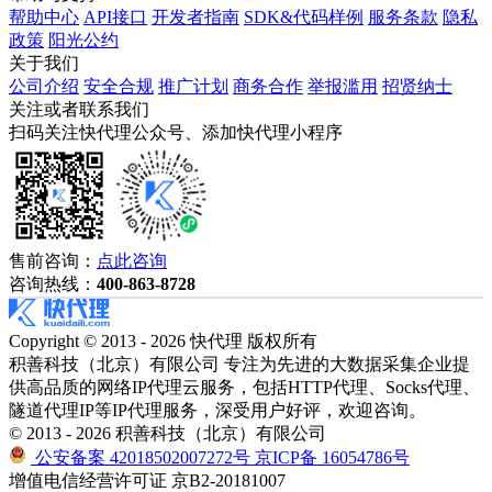
帮助中心
API接口
开发者指南
SDK&代码样例
服务条款
隐私
政策
阳光公约
关于我们
公司介绍
安全合规
推广计划
商务合作
举报滥用
招贤纳士
关注或者联系我们
扫码关注快代理公众号、添加快代理小程序
售前咨询：
点此咨询
咨询热线：
400-863-8728
Copyright © 2013 - 2026 快代理 版权所有
积善科技（北京）有限公司 专注为先进的大数据采集企业提
供高品质的网络IP代理云服务，包括HTTP代理、Socks代理、
隧道代理IP等IP代理服务，深受用户好评，欢迎咨询。
© 2013 - 2026 积善科技（北京）有限公司
公安备案 42018502007272号
京ICP备 16054786号
增值电信经营许可证 京B2-20181007