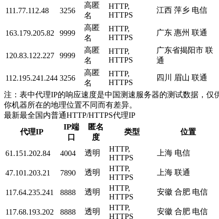
高匿
HTTP,
江西 萍乡 电信
111.77.112.48
3256
HTTPS
名
高匿
HTTP,
广东 惠州 联通
163.179.205.82
9999
HTTPS
名
高匿
广东省揭阳市 联
HTTP,
120.83.122.227
9999
HTTPS
名
通
高匿
HTTP,
四川 眉山 联通
112.195.241.244
3256
HTTPS
名
注：表中代理IP的响应速度是中国测速服务器的测试数据，仅供
你机器所在的地理位置不同而有差异。
最新最全国内普通HTTP/HTTPS代理IP
IP端
匿名
代理IP
类型
位置
口
度
HTTP,
透明
上海 电信
61.151.202.84
4004
HTTPS
HTTP,
透明
上海 联通
47.101.203.21
7890
HTTPS
HTTP,
透明
安徽 合肥 电信
117.64.235.241
8888
HTTPS
HTTP,
透明
安徽 合肥 电信
117.68.193.202
8888
HTTPS