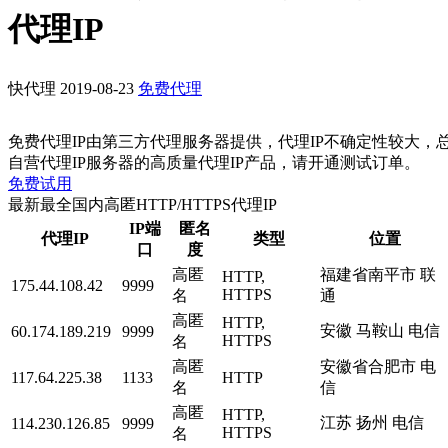
代理IP
快代理
2019-08-23
免费代理
免费代理IP由第三方代理服务器提供，代理IP不确定性较大，
自营代理IP服务器的高质量代理IP产品，请开通测试订单。
免费试用
最新最全国内高匿HTTP/HTTPS代理IP
IP端
匿名
代理IP
类型
位置
口
度
高匿
福建省南平市 联
HTTP,
175.44.108.42
9999
HTTPS
名
通
高匿
HTTP,
安徽 马鞍山 电信
60.174.189.219
9999
HTTPS
名
高匿
安徽省合肥市 电
117.64.225.38
1133
HTTP
名
信
高匿
HTTP,
江苏 扬州 电信
114.230.126.85
9999
HTTPS
名