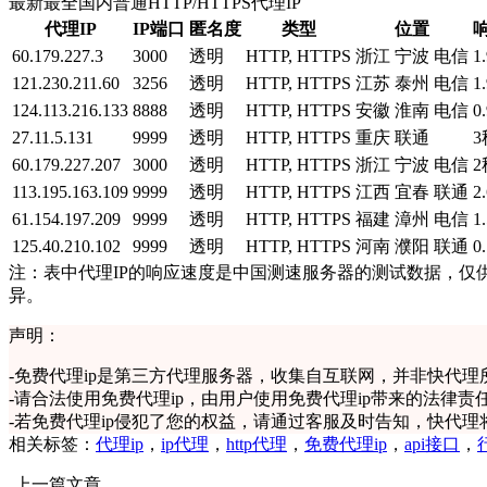
最新最全国内普通HTTP/HTTPS代理IP
代理IP
IP端口
匿名度
类型
位置
60.179.227.3
3000
透明
HTTP, HTTPS
浙江 宁波 电信
1
121.230.211.60
3256
透明
HTTP, HTTPS
江苏 泰州 电信
1
124.113.216.133
8888
透明
HTTP, HTTPS
安徽 淮南 电信
0
27.11.5.131
9999
透明
HTTP, HTTPS
重庆 联通
3
60.179.227.207
3000
透明
HTTP, HTTPS
浙江 宁波 电信
2
113.195.163.109
9999
透明
HTTP, HTTPS
江西 宜春 联通
2
61.154.197.209
9999
透明
HTTP, HTTPS
福建 漳州 电信
1
125.40.210.102
9999
透明
HTTP, HTTPS
河南 濮阳 联通
0
注：表中代理IP的响应速度是中国测速服务器的测试数据，仅
异。
声明：
-
免费代理ip是第三方代理服务器，收集自互联网，并非快代理
-
请合法使用免费代理ip，由用户使用免费代理ip带来的法律责
-
若免费代理ip侵犯了您的权益，请通过客服及时告知，快代理
相关标签：
代理ip
，
ip代理
，
http代理
，
免费代理ip
，
api接口
，
上一篇文章