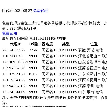
快代理
2021-05-27
免费代理
免费代理IP由第三方代理服务器提供，代理IP不确定性较大，
品，请开通测试订单。
免费试用
最新最全国内高匿HTTP/HTTPS代理IP
代理IP
IP端口
匿名度
类型
位置
223.241.77.65
3256
高匿名
HTTP, HTTPS
安徽 芜湖 电信
110.243.1.40
9999
高匿名
HTTP, HTTPS
河北省唐山市 联
123.169.118.229
9999
高匿名
HTTP, HTTPS
山东省淄博市 电
117.95.162.94
9999
高匿名
HTTP, HTTPS
江苏省宿迁市 电
163.125.29.50
8118
高匿名
HTTP, HTTPS
广东省深圳市 联
171.35.143.58
9999
高匿名
HTTP, HTTPS
江西省抚州市 联
117.94.157.128
9999
高匿名
HTTP, HTTPS
江苏 泰州 电信
182.34.100.15
9999
高匿名
HTTP, HTTPS
山东 烟台 电信
注：表中代理IP的响应速度是中国测速服务器的测试数据，仅
异。