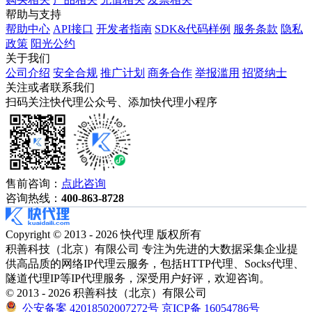
帮助与支持
帮助中心
API接口
开发者指南
SDK&代码样例
服务条款
隐私
政策
阳光公约
关于我们
公司介绍
安全合规
推广计划
商务合作
举报滥用
招贤纳士
关注或者联系我们
扫码关注快代理公众号、添加快代理小程序
售前咨询：
点此咨询
咨询热线：
400-863-8728
Copyright © 2013 - 2026 快代理 版权所有
积善科技（北京）有限公司 专注为先进的大数据采集企业提
供高品质的网络IP代理云服务，包括HTTP代理、Socks代理、
隧道代理IP等IP代理服务，深受用户好评，欢迎咨询。
© 2013 - 2026 积善科技（北京）有限公司
公安备案 42018502007272号
京ICP备 16054786号