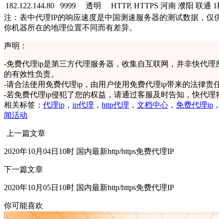
182.122.144.80
9999
透明
HTTP, HTTPS
河南 濮阳 联通
1
注：表中代理IP的响应速度是中国测速服务器的测试数据，仅供
你机器所在的地理位置不同而有差异。
声明：
-
免费代理ip是第三方代理服务器，收集自互联网，并非快代理
的有效性负责。
-
请合法使用免费代理ip，由用户使用免费代理ip带来的法律责
-
若免费代理ip侵犯了您的权益，请通过客服及时告知，快代理
相关标签：
代理ip
，
ip代理
，
http代理
，
文档中心
，
免费代理ip
闻活动
上一篇文章
2020年10月04日10时 国内最新http/https免费代理IP
下一篇文章
2020年10月05日10时 国内最新http/https免费代理IP
你可能喜欢