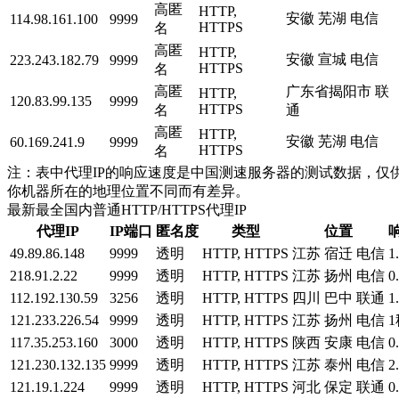
高匿
HTTP,
安徽 芜湖 电信
114.98.161.100
9999
HTTPS
名
高匿
HTTP,
安徽 宣城 电信
223.243.182.79
9999
HTTPS
名
高匿
广东省揭阳市 联
HTTP,
120.83.99.135
9999
HTTPS
名
通
高匿
HTTP,
安徽 芜湖 电信
60.169.241.9
9999
HTTPS
名
注：表中代理IP的响应速度是中国测速服务器的测试数据，仅供
你机器所在的地理位置不同而有差异。
最新最全国内普通HTTP/HTTPS代理IP
代理IP
IP端口
匿名度
类型
位置
49.89.86.148
9999
透明
HTTP, HTTPS
江苏 宿迁 电信
1
218.91.2.22
9999
透明
HTTP, HTTPS
江苏 扬州 电信
0
112.192.130.59
3256
透明
HTTP, HTTPS
四川 巴中 联通
1
121.233.226.54
9999
透明
HTTP, HTTPS
江苏 扬州 电信
1
117.35.253.160
3000
透明
HTTP, HTTPS
陕西 安康 电信
0
121.230.132.135
9999
透明
HTTP, HTTPS
江苏 泰州 电信
2
121.19.1.224
9999
透明
HTTP, HTTPS
河北 保定 联通
0