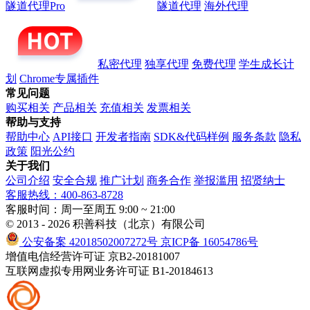
隧道代理Pro
隧道代理
海外代理
私密代理
独享代理
免费代理
学生成长计
划
Chrome专属插件
常见问题
购买相关
产品相关
充值相关
发票相关
帮助与支持
帮助中心
API接口
开发者指南
SDK&代码样例
服务条款
隐私
政策
阳光公约
关于我们
公司介绍
安全合规
推广计划
商务合作
举报滥用
招贤纳士
客服热线：400-863-8728
客服时间：周一至周五 9:00 ~ 21:00
© 2013 - 2026 积善科技（北京）有限公司
公安备案 42018502007272号
京ICP备 16054786号
增值电信经营许可证 京B2-20181007
互联网虚拟专用网业务许可证 B1-20184613