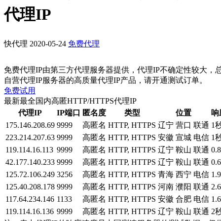
代理IP
快代理
2020-05-24
免费代理
免费代理IP由第三方代理服务器提供，代理IP不确定性较大，
自营代理IP服务器的高质量代理IP产品，请开通测试订单。
免费试用
最新最全国内高匿HTTP/HTTPS代理IP
代理IP
IP端口
匿名度
类型
位置
响
175.146.208.69
9999
高匿名
HTTP, HTTPS
辽宁 营口 联通
1
223.214.207.63
9999
高匿名
HTTP, HTTPS
安徽 宣城 电信
1
119.114.16.113
9999
高匿名
HTTP, HTTPS
辽宁 鞍山 联通
0.
42.177.140.233
9999
高匿名
HTTP, HTTPS
辽宁 鞍山 联通
0.
125.72.106.249
3256
高匿名
HTTP, HTTPS
青海 西宁 电信
1.
125.40.208.178
9999
高匿名
HTTP, HTTPS
河南 濮阳 联通
2.
117.64.234.146
1133
高匿名
HTTP, HTTPS
安徽 合肥 电信
1.
119.114.16.136
9999
高匿名
HTTP, HTTPS
辽宁 鞍山 联通
2