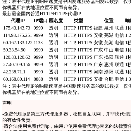
注：表中代理IP的响应速度是中国测速服务器的测试数据，仅供
你机器所在的地理位置不同而有差异。
最新最全国内普通HTTP/HTTPS代理IP
代理IP
IP端口
匿名度
类型
位置
响
175.43.143.73
9999
透明
HTTP, HTTPS
福建 泉州 联通
1
114.98.175.251
9999
透明
HTTP, HTTPS
安徽 芜湖 电信
1.
60.167.133.122
1133
透明
HTTP, HTTPS
安徽 芜湖 电信
1
59.33.54.50
9999
透明
HTTP, HTTPS
广东 中山 电信
1
120.83.120.62
9999
透明
HTTP, HTTPS
广东 揭阳 联通
1
27.40.109.156
9999
透明
HTTP, HTTPS
广东 惠州 联通
1
42.238.71.1
9999
透明
HTTP, HTTPS
河南 濮阳 联通
1
60.168.80.114
8888
透明
HTTP, HTTPS
安徽 合肥 电信
1.
注：表中代理IP的响应速度是中国测速服务器的测试数据，仅供
你机器所在的地理位置不同而有差异。
声明：
-
免费代理ip是第三方代理服务器，收集自互联网，并非快代理
的有效性负责。
-
请合法使用免费代理ip，由用户使用免费代理ip带来的法律责