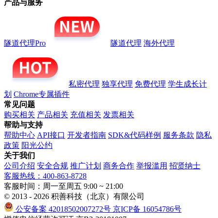
产品与服务
隧道代理Pro
隧道代理
海外代理
私密代理
独享代理
免费代理
学生成长计
划
Chrome专属插件
常见问题
购买相关
产品相关
充值相关
发票相关
帮助与支持
帮助中心
API接口
开发者指南
SDK&代码样例
服务条款
隐私
政策
阳光公约
关于我们
公司介绍
安全合规
推广计划
商务合作
举报滥用
招贤纳士
客服热线：400-863-8728
客服时间：周一至周五 9:00 ~ 21:00
© 2013 - 2026 积善科技（北京）有限公司
公安备案 42018502007272号
京ICP备 16054786号